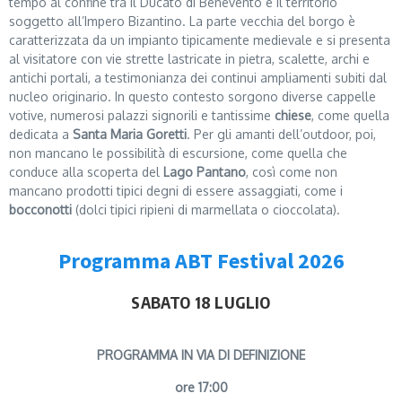
tempo al confine tra il Ducato di Benevento e il territorio
soggetto all’Impero Bizantino. La parte vecchia del borgo è
caratterizzata da un impianto tipicamente medievale e si presenta
al visitatore con vie strette lastricate in pietra, scalette, archi e
antichi portali, a testimonianza dei continui ampliamenti subiti dal
nucleo originario. In questo contesto sorgono diverse cappelle
votive, numerosi palazzi signorili e tantissime
chiese
, come quella
dedicata a
Santa Maria Goretti
. Per gli amanti dell’outdoor, poi,
non mancano le possibilità di escursione, come quella che
conduce alla scoperta del
Lago Pantano
, così come non
mancano prodotti tipici degni di essere assaggiati, come i
bocconotti
(dolci tipici ripieni di marmellata o cioccolata).
Programma ABT Festival 2026
SABATO 18 LUGLIO
PROGRAMMA IN VIA DI DEFINIZIONE
ore 17:00