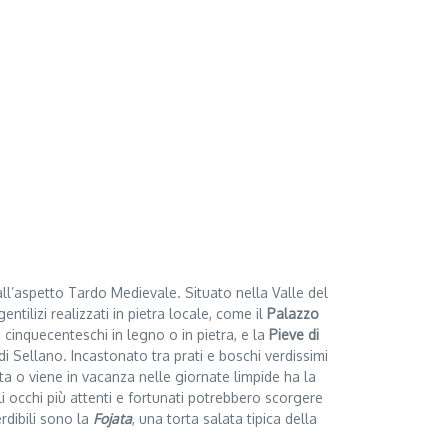
ll’aspetto Tardo Medievale. Situato nella Valle del
ntilizi realizzati in pietra locale, come il
Palazzo
ri cinquecenteschi in legno o in pietra, e la
Pieve di
di Sellano. Incastonato tra prati e boschi verdissimi
i abita o viene in vacanza nelle giornate limpide ha la
 gli occhi più attenti e fortunati potrebbero scorgere
erdibili sono la
Fojata
, una torta salata tipica della