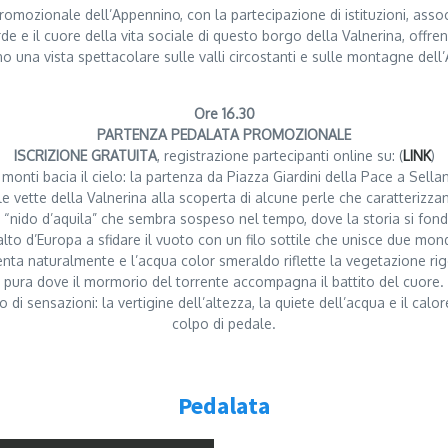
romozionale dell’Appennino, con la partecipazione di istituzioni, associa
e e il cuore della vita sociale di questo borgo della Valnerina, offre
no una vista spettacolare sulle valli circostanti e sulle montagne d
Ore 16.30
PARTENZA PEDALATA PROMOZIONALE
ISCRIZIONE GRATUITA
, registrazione partecipanti online su: (
LINK
)
i monti bacia il cielo: la partenza da Piazza Giardini della Pace a Sella
 le vette della Valnerina alla scoperta di alcune perle che caratterizz
 “nido d’aquila” che sembra sospeso nel tempo, dove la storia si fonde 
alto d’Europa a sfidare il vuoto con un filo sottile che unisce due mon
rallenta naturalmente e l’acqua color smeraldo riflette la vegetazion
pura dove il mormorio del torrente accompagna il battito del cuore.
sensazioni: la vertigine dell’altezza, la quiete dell’acqua e il calore 
colpo di pedale.
Pedalata