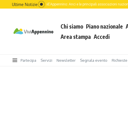
Ultime Notizie
l futuro dell’Italia passa dall’Appennino: Anci e le principali associazioni nazionali g
Chi siamo
Piano nazionale
Area stampa
Accedi
Partecipa
Servizi
Newsletter
Segnala evento
Richieste