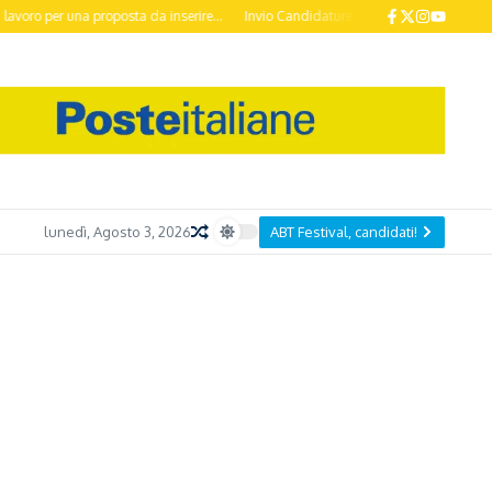
o per una proposta da inserire...
Invio Candidature ABT Festival 2026 entro il 
lunedì, Agosto 3, 2026
ABT Festival, candidati!