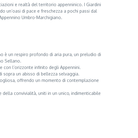
zioni e realtà del territorio appenninico. I Giardini
ndo un’oasi di pace e freschezza a pochi passi dal
ell’Appennino Umbro-Marchigiano.
no è un respiro profondo di aria pura, un preludio di
ano Sellano.
con l’orizzonte infinito degli Appennini.
di sopra un abisso di bellezza selvaggia.
e rigogliosa, offrendo un momento di contemplazione
della convivialità, uniti in un unico, indimenticabile