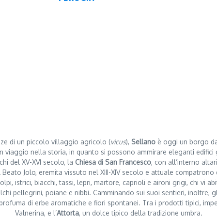
O
e di un piccolo villaggio agricolo (
vicus
),
Sellano
è oggi un borgo da
n viaggio nella storia, in quanto si possono ammirare eleganti edifici ge
chi del XV-XVI secolo, la
Chiesa di San Francesco
, con all’interno alta
l Beato Jolo, eremita vissuto nel XIII-XIV secolo e attuale compatrono 
lpi, istrici, biacchi, tassi, lepri, martore, caprioli e aironi grigi, chi v
falchi pellegrini, poiane e nibbi. Camminando sui suoi sentieri, inoltre,
si profuma di erbe aromatiche e fiori spontanei. Tra i prodotti tipici, imp
Valnerina, e l’
Attorta
, un dolce tipico della tradizione umbra.