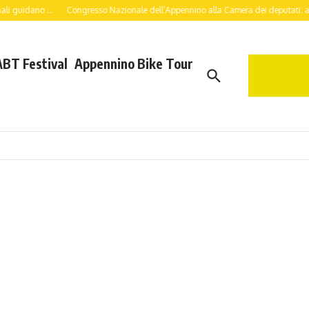
uidano ...
Congresso Nazionale dell’Appennino alla Camera dei deputati: a lavor
ABT Festival
Appennino Bike Tour