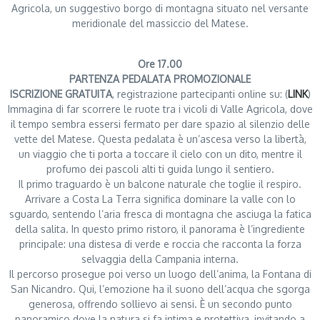
Agricola, un suggestivo borgo di montagna situato nel versante
meridionale del massiccio del Matese.
Ore 17.00
PARTENZA PEDALATA PROMOZIONALE
ISCRIZIONE GRATUITA
, registrazione partecipanti online su: (
LINK
)
Immagina di far scorrere le ruote tra i vicoli di Valle Agricola, dove
il tempo sembra essersi fermato per dare spazio al silenzio delle
vette del Matese. Questa pedalata è un’ascesa verso la libertà,
un viaggio che ti porta a toccare il cielo con un dito, mentre il
profumo dei pascoli alti ti guida lungo il sentiero.
Il primo traguardo è un balcone naturale che toglie il respiro.
Arrivare a Costa La Terra significa dominare la valle con lo
sguardo, sentendo l’aria fresca di montagna che asciuga la fatica
della salita. In questo primo ristoro, il panorama è l’ingrediente
principale: una distesa di verde e roccia che racconta la forza
selvaggia della Campania interna.
Il percorso prosegue poi verso un luogo dell’anima, la Fontana di
San Nicandro. Qui, l’emozione ha il suono dell’acqua che sgorga
generosa, offrendo sollievo ai sensi. È un secondo punto
panoramico dove la natura si fa intima e protettiva, invitando a