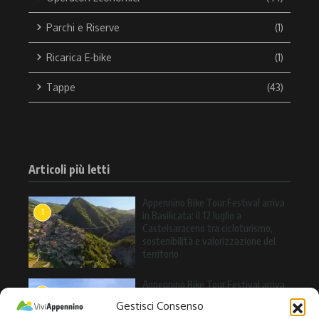
Parchi e Riserve
(1)
Ricarica E-bike
(1)
Tappe
(43)
Articoli più letti
Appennino Bike Tour Festival arriva
1
in Basilicata: il 12 luglio a
Castelsaraceno tra cicloturismo,
sostenibilità e valorizzazione del
territorio
Appennino Bike Tour Festival arriva
2
a Valle Agricola: l’11 luglio una
Gestisci Consenso
giornata tra cicloturismo, natura e