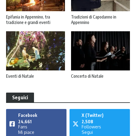
Epifania in Appennino, tra
Tradizioni di Capodanno in
tradizione e grandi eventi
Appennino
Eventi di Natale
Concerto di Natale
Seguici
Facebook
X (Twitter)
24,661
2,508
Fans
Followers
Mi piace
Segui