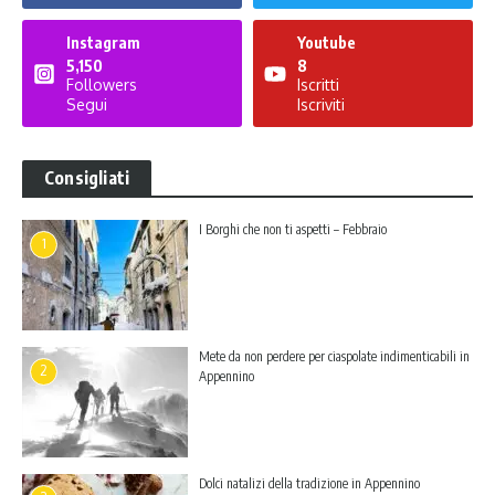
Instagram
Youtube
5,150
8
Followers
Iscritti
Segui
Iscriviti
Consigliati
I Borghi che non ti aspetti – Febbraio
1
Mete da non perdere per ciaspolate indimenticabili in
2
Appennino
Dolci natalizi della tradizione in Appennino