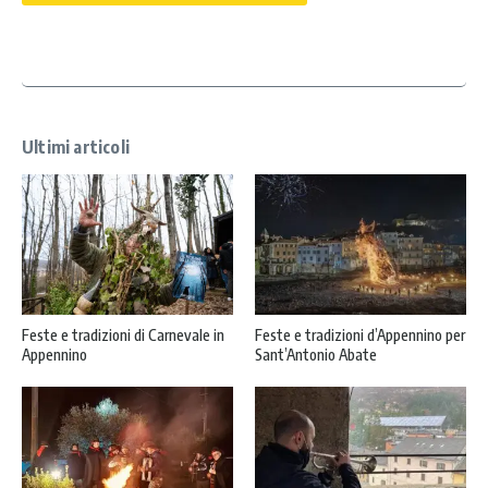
a
c
y
*
Ultimi articoli
Feste e tradizioni di Carnevale in
Feste e tradizioni d’Appennino per
Appennino
Sant’Antonio Abate