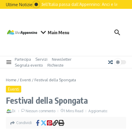
Il futuro dell’Italia passa dall’Appennino: Anci e le principa
Ultime Notizie
Main Menu
Partecipa
Servizi
Newsletter
Segnala evento
Richieste
Home
/
Eventi
/
Festival della Spongata
Eventi
Festival della Spongata
Di
Nessun commento
1 Mins Read
Aggiornato:
Condividi