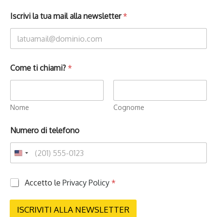
Iscrivi la tua mail alla newsletter
*
Come ti chiami?
*
Nome
Cognome
Numero di telefono
P
Accetto le
Privacy Policy
*
r
i
v
ISCRIVITI ALLA NEWSLETTER