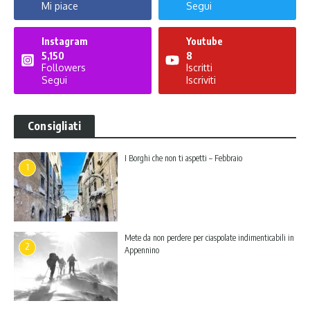
Mi piace
Segui
Instagram
Youtube
5,150
8
Followers
Iscritti
Segui
Iscriviti
Consigliati
I Borghi che non ti aspetti – Febbraio
1
Mete da non perdere per ciaspolate indimenticabili in
2
Appennino