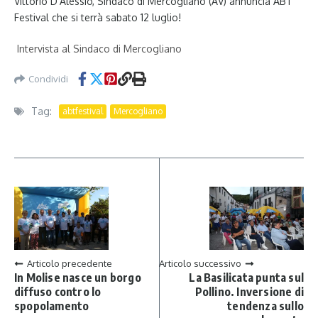
Vittorio D’Alessio, Sindaco di Mercogliano (AV) annuncia ABT
Festival che si terrà sabato 12 luglio!
Intervista al Sindaco di Mercogliano
Condividi
Tag:
abtfestival
Mercogliano
Articolo precedente
Articolo successivo
In Molise nasce un borgo
La Basilicata punta sul
diffuso contro lo
Pollino. Inversione di
spopolamento
tendenza sullo