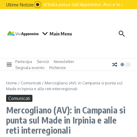
Salta al contenuto
Il futuro dell’Italia passa dall’Appennino: Anci e le principali
Ultime Notizie
Main Menu
Partecipa
Servizi
Newsletter
Segnala evento
Richieste
Home
/
Comunicati
/
Mercogliano (AV): in Campania si punta sul
Made in Irpinia e alle reti interregionali
Comunicati
Mercogliano (AV): in Campania si
punta sul Made in Irpinia e alle
reti interregionali