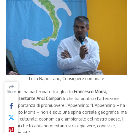
Luca Napolitano, Consigliere comunale
Al forum ha partecipato tra gli altri
Francesco Morra,
Share
Share
rappresentante Anci Campania
, che ha puntato l’attenzione
sull’importanza di promuovere l’Appennino: “L’Appennino – ha
spiegato Morra – non è solo una spina dorsale geografica, ma
an che culturale, economica e ambientale del nostro paese. I
comuni che lo abitano meritano strategie vere, condivise,
lungimiranti”.