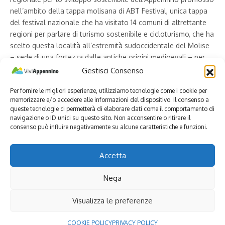
nell’ambito della tappa molisana di ABT Festival, unica tappa
del festival nazionale che ha visitato 14 comuni di altrettante
regioni per parlare di turismo sostenibile e cicloturismo, che ha
scelto questa località all’estremità sudoccidentale del Molise
– sede di una fortezza dalle antiche origini medioevali – per
parlare di un territorio che offre ancora molto da scoprire. Il
Gestisci Consenso
forum, le cui istanze saranno portate al forum nazionale in
Per fornire le migliori esperienze, utilizziamo tecnologie come i cookie per
Parlamento a Roma il prossimo 21 novembre, assieme a quelle
memorizzare e/o accedere alle informazioni del dispositivo. Il consenso a
delle altre regioni visitate dal festival – è stato ospitato dal
queste tecnologie ci permetterà di elaborare dati come il comportamento di
Villaggio Rurale le Sette Querce della famiglia di imprenditori
navigazione o ID unici su questo sito. Non acconsentire o ritirare il
Peluso
, gli stessi che si stanno occupando della
consenso può influire negativamente su alcune caratteristiche e funzioni.
ristrutturazione dell’antico borgo in decadenza di
Roccapipirozzi, e che hanno in progetto anche una sinovia per
Accetta
collegare le due strutture destinate ad offrire un’accoglienza
genuina, quella che già si respira alle Sette Querce.
Nega
“Roccapipirozzi era un borgo bellissimo intorno dall’anno
Visualizza le preferenze
mille, purtroppo con il tempo ha cominciato ad essere
spopolato, nel periodo di massimo splendore c’erano più di
Continue Reading
COOKIE POLICY
PRIVACY POLICY