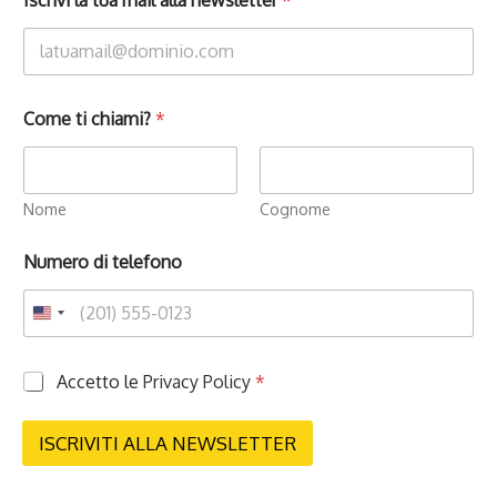
Come ti chiami?
*
Nome
Cognome
Numero di telefono
P
Accetto le
Privacy Policy
*
r
i
v
ISCRIVITI ALLA NEWSLETTER
a
c