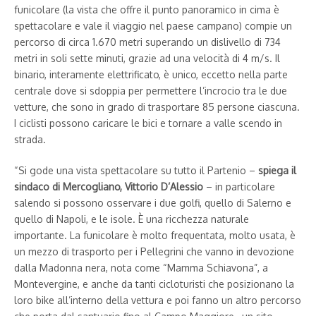
funicolare (la vista che offre il punto panoramico in cima è
spettacolare e vale il viaggio nel paese campano) compie un
percorso di circa 1.670 metri superando un dislivello di 734
metri in soli sette minuti, grazie ad una velocità di 4 m/s. Il
binario, interamente elettrificato, è unico, eccetto nella parte
centrale dove si sdoppia per permettere l’incrocio tra le due
vetture, che sono in grado di trasportare 85 persone ciascuna.
I ciclisti possono caricare le bici e tornare a valle scendo in
strada.
“Si gode una vista spettacolare su tutto il Partenio –
spiega il
sindaco di Mercogliano, Vittorio D’Alessio
– in particolare
salendo si possono osservare i due golfi, quello di Salerno e
quello di Napoli, e le isole. È una ricchezza naturale
importante. La funicolare è molto frequentata, molto usata, è
un mezzo di trasporto per i Pellegrini che vanno in devozione
dalla Madonna nera, nota come “Mamma Schiavona”, a
Montevergine, e anche da tanti cicloturisti che posizionano la
loro bike all’interno della vettura e poi fanno un altro percorso