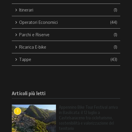
Itinerari
(1)
Operatori Economici
(44)
Parchi e Riserve
(1)
Ricarica E-bike
(1)
Tappe
(43)
Articoli più letti
Appennino Bike Tour Festival arriva
1
in Basilicata: il 12 luglio a
Castelsaraceno tra cicloturismo,
sostenibilità e valorizzazione del
territorio