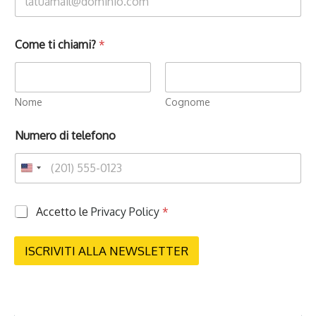
Come ti chiami?
*
Nome
Cognome
Numero di telefono
P
Accetto le
Privacy Policy
*
r
i
v
ISCRIVITI ALLA NEWSLETTER
a
c
y
*