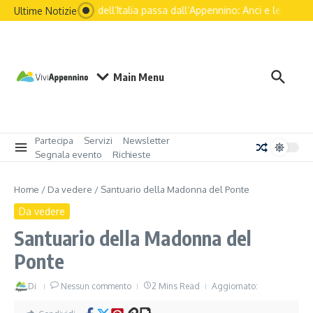
Il futuro dell’Italia passa dall’Appennino: Anci e le princip
Ultime Notizie
Main Menu
Partecipa
Servizi
Newsletter
Segnala evento
Richieste
Home
/
Da vedere
/
Santuario della Madonna del Ponte
Da vedere
Santuario della Madonna del
Ponte
Di
Nessun commento
2 Mins Read
Aggiornato: