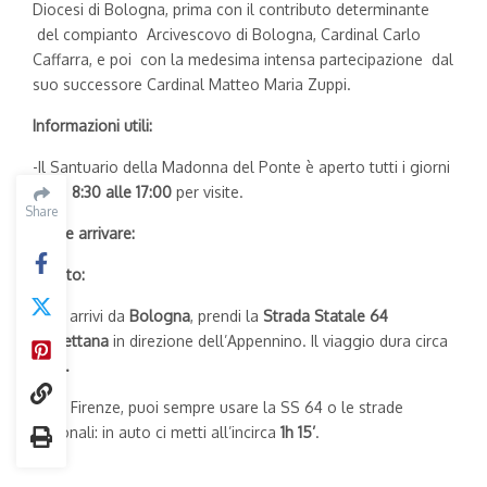
Diocesi di Bologna, prima con il contributo determinante
del compianto Arcivescovo di Bologna, Cardinal Carlo
Caffarra, e poi con la medesima intensa partecipazione dal
suo successore Cardinal Matteo Maria Zuppi.
Informazioni utili:
-Il Santuario della Madonna del Ponte è aperto tutti i giorni
dalle
8:30 alle 17:00
per visite.
Share
Come arrivare:
In auto:
– Se arrivi da
Bologna
, prendi la
Strada Statale 64
Porrettana
in direzione dell’Appennino. Il viaggio dura circa
1 ora.
–
Da Firenze, puoi sempre usare la SS 64 o le strade
regionali: in auto ci metti all’incirca
1h 15’
.