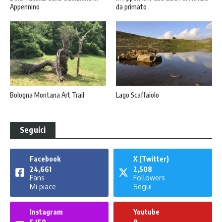
Appennino
da primato
Bologna Montana Art Trail
Lago Scaffaiolo
Seguici
Facebook
X (Twitter)
24,661
2,508
Fans
Followers
Mi piace
Segui
Instagram
Youtube