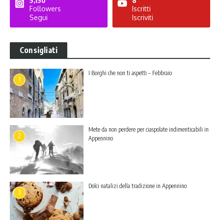
5,150
8
Followers
Iscritti
Segui
Iscriviti
Consigliati
I Borghi che non ti aspetti – Febbraio
1
Mete da non perdere per ciaspolate indimenticabili in
2
Appennino
Dolci natalizi della tradizione in Appennino
3