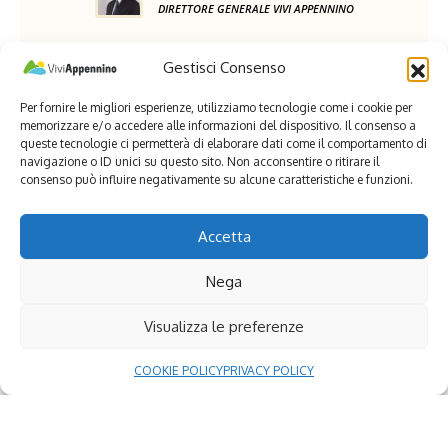
DIRETTORE GENERALE VIVI APPENNINO
Gestisci Consenso
Per fornire le migliori esperienze, utilizziamo tecnologie come i cookie per
memorizzare e/o accedere alle informazioni del dispositivo. Il consenso a
queste tecnologie ci permetterà di elaborare dati come il comportamento di
Seguici
navigazione o ID unici su questo sito. Non acconsentire o ritirare il
consenso può influire negativamente su alcune caratteristiche e funzioni.
Facebook
X (Twitter)
Accetta
24,661
2,508
Fans
Followers
Mi piace
Segui
Nega
Instagram
Youtube
Visualizza le preferenze
5,150
8
Followers
Iscritti
COOKIE POLICY
PRIVACY POLICY
Segui
Iscriviti
Consigliati