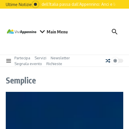
Il futuro dell’Italia passa dall’Appennino: Anci e le princi
Ultime Notizie
Main Menu
Partecipa
Servizi
Newsletter
Segnala evento
Richieste
Semplice