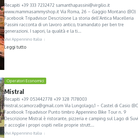
Recapiti +39 333 7232472 samanthapassini@virgilio.it
www.mammasammyshop.it Via Roma, 26 – Gaggio Montano (BO)
Facebook Tripadvisor Descrizione La storia dell’Antica Macelleria
Passini racconta di un lavoro antico, tramandato per ben tre
generazioni. I sapori, la qualità e la ti...
Vivi Appennino Italia
Leggi tutto
Operatori Economici
Mistral
Recapiti +39 053442778 +39 328 7178003
mistral.scamorza@gmail.com Via Lungolago,1 – Castel di Casio (B
Facebook Tripadvisor Punto timbro Appennino Bike Tour n. 9
Descrizione Mistral è ristorante, pizzeria e camping sul Lago di Suv
e accoglie i propri ospiti nelle proprie strutt...
Vivi Appennino Italia