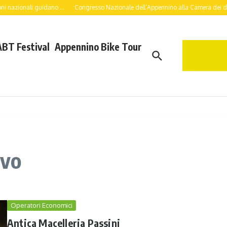
i nazionali guidano ...
Congresso Nazionale dell’Appennino alla Camera dei deputa
ABT Festival
Appennino Bike Tour
ivo
Operatori Economici
Antica Macelleria Passini