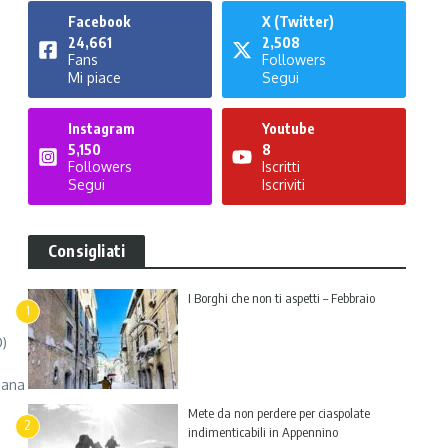
Facebook
X (Twitter)
24,661
2,508
Fans
Followers
Mi piace
Segui
Instagram
Youtube
5,150
8
Followers
Iscritti
Segui
Iscriviti
Consigliati
I Borghi che non ti aspetti – Febbraio
1
O)
iana
Mete da non perdere per ciaspolate
2
indimenticabili in Appennino