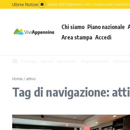
Salta al contenuto
Ultime Notizie
Il futuro dell’Italia passa dall’Appennino: Anci e le principali associazion
Chi siamo
Piano nazionale
Area stampa
Accedi
Partecipa
Servizi
Newsletter
Segnala evento
Richieste
Home
/
attivo
Tag di navigazione: att