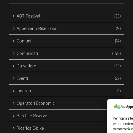
ABT Festival
(33)
Appennino Bike Tour
(9)
Comuni
(14)
Comunicati
(158)
Da vedere
(33)
Eventi
(62)
Itinerari
(1)
Operatori Economici
(44)
Parchi e Riserve
(1)
Per fornire 
e/o accedere
Ricarica E-bike
(1)
permetterà d