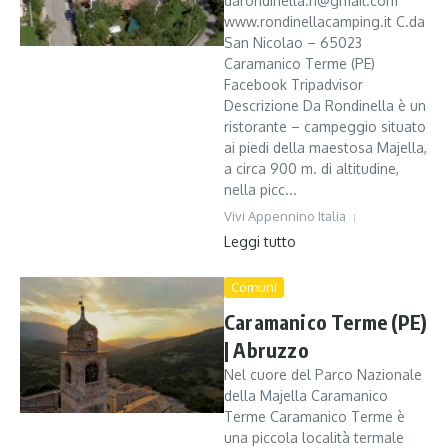
darondinella.n@gmail.com
www.rondinellacamping.it C.da
San Nicolao – 65023
Caramanico Terme (PE)
Facebook Tripadvisor
Descrizione Da Rondinella è un
ristorante – campeggio situato
ai piedi della maestosa Majella,
a circa 900 m. di altitudine,
nella picc...
Vivi Appennino Italia
Leggi tutto
Comuni
Caramanico Terme (PE)
| Abruzzo
Nel cuore del Parco Nazionale
della Majella Caramanico
Terme Caramanico Terme è
una piccola località termale