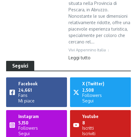
situata nella Provincia di
Pescara, in Abruzzo.
Nonostante le sue dimensioni
relativamente ridotte, offre una
piacevole esperienza turistica,
specialmente per coloro che
cercano rel...
Vivi Appennino Italia
Leggi tutto
Seguici
Facebook
X (Twitter)
24,661
2,508
Fans
Followers
Mi piace
Segui
Instagram
Youtube
5,150
8
Followers
Iscritti
Segui
Iscriviti