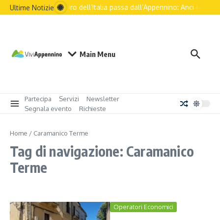
Salta al contenuto
Il futuro dell’Italia passa dall’Appennino: Anci e le pri
Ultime Notizie
Main Menu
Partecipa
Servizi
Newsletter
Segnala evento
Richieste
Home
/
Caramanico Terme
Tag di navigazione: Caramanico
Terme
Operatori Economici