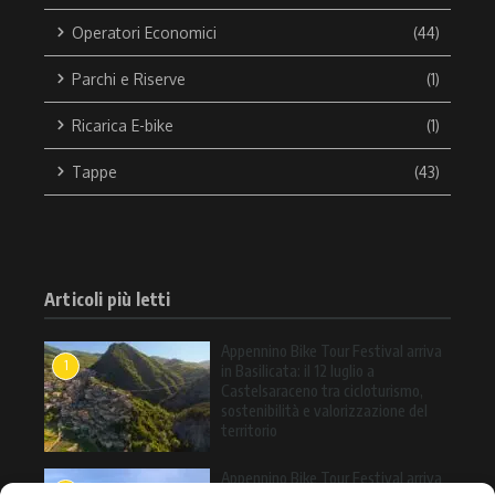
Operatori Economici
(44)
Parchi e Riserve
(1)
Ricarica E-bike
(1)
Tappe
(43)
Articoli più letti
Appennino Bike Tour Festival arriva
1
in Basilicata: il 12 luglio a
Castelsaraceno tra cicloturismo,
sostenibilità e valorizzazione del
territorio
Appennino Bike Tour Festival arriva
2