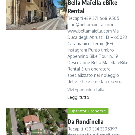
Bella Maiella eBike
Rental
Recapiti +39 371 668 9505
ciao@bellamaiella.com
www.bellamaiella.com Via
Duca degli Abruzzi, 13 – 65023
Caramanico Terme (PE)
Instagram Punto timbro
Appennino Bike Tour n. 19
Descrizione Bella Maiella eBike
Rental è un operatore
specializzato nel noleggio
delle e-bike e nella creazio...
Vivi Appennino Italia
Leggi tutto
Operatori Economici
Da Rondinella
Recapiti +39 334 3305397