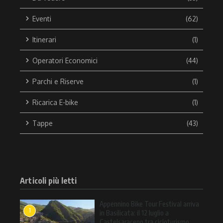
Eventi
(62)
Itinerari
(1)
Operatori Economici
(44)
Parchi e Riserve
(1)
Ricarica E-bike
(1)
Tappe
(43)
Articoli più letti
Appennino Bike Tour Festival arriva
1
in Basilicata: il 12 luglio a
Castelsaraceno tra cicloturismo,