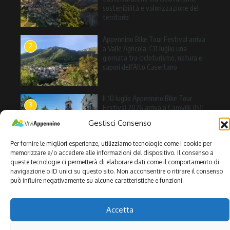
sostenibilità e valorizzazione del
territorio
Appennino Bike Tour Festival arriva
2
a Valle Agricola: l’11 luglio una
giornata tra cicloturismo, natura e
sapori dell’Alto Casertano
Il 10 luglio Appennino Bike Tour
3
Festival 2026 arriva a Carovilli (IS):
cicloturismo, sostenibilità e
Gestisci Consenso
valorizzazione del territorio nel
cuore dell’Alto Molise
Per fornire le migliori esperienze, utilizziamo tecnologie come i cookie per
memorizzare e/o accedere alle informazioni del dispositivo. Il consenso a
queste tecnologie ci permetterà di elaborare dati come il comportamento di
navigazione o ID unici su questo sito. Non acconsentire o ritirare il consenso
può influire negativamente su alcune caratteristiche e funzioni.
Copyright © 2026 | Powered by Rivista di notizie X
Accetta