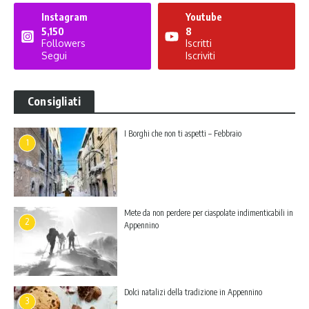
Instagram
Youtube
5,150
8
Followers
Iscritti
Segui
Iscriviti
Consigliati
I Borghi che non ti aspetti – Febbraio
1
Mete da non perdere per ciaspolate indimenticabili in
2
Appennino
Dolci natalizi della tradizione in Appennino
3