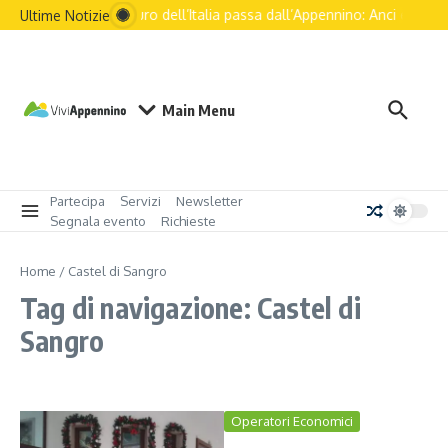
Salta al contenuto
Il futuro dell’Italia passa dall’Appennino: Anci e le pri
Ultime Notizie
Main Menu
Partecipa
Servizi
Newsletter
Segnala evento
Richieste
Home
/
Castel di Sangro
Tag di navigazione: Castel di
Sangro
Operatori Economici