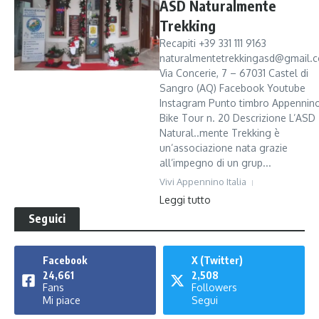
ASD Naturalmente
Trekking
Recapiti +39 331 111 9163
naturalmentetrekkingasd@gmail.
Via Concerie, 7 – 67031 Castel di
Sangro (AQ) Facebook Youtube
Instagram Punto timbro Appennin
Bike Tour n. 20 Descrizione L’ASD
Natural..mente Trekking è
un’associazione nata grazie
all’impegno di un grup...
Vivi Appennino Italia
Leggi tutto
Seguici
Facebook
X (Twitter)
24,661
2,508
Fans
Followers
Mi piace
Segui