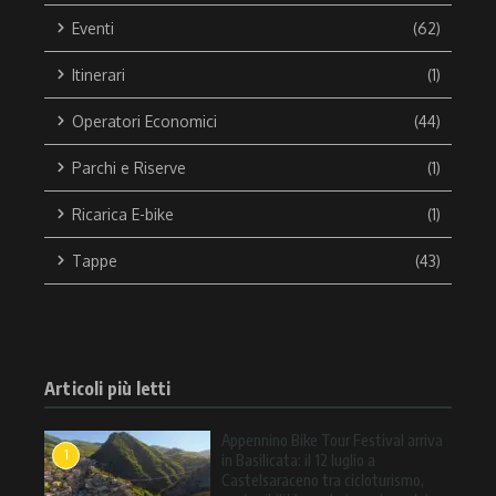
Eventi
(62)
Itinerari
(1)
Operatori Economici
(44)
Parchi e Riserve
(1)
Ricarica E-bike
(1)
Tappe
(43)
Articoli più letti
Appennino Bike Tour Festival arriva
1
in Basilicata: il 12 luglio a
Castelsaraceno tra cicloturismo,