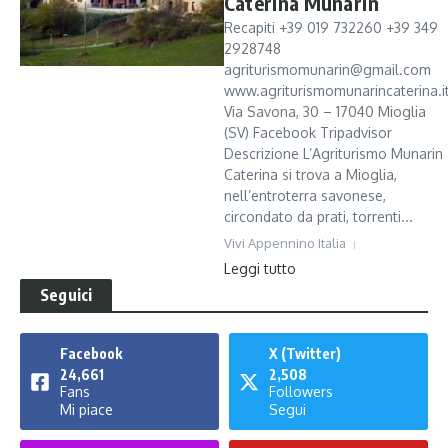
Caterina Munarin
Recapiti +39 019 732260 +39 349
2928748
agriturismomunarin@gmail.com
www.agriturismomunarincaterina.i
Via Savona, 30 – 17040 Mioglia
(SV) Facebook Tripadvisor
Descrizione L’Agriturismo Munarin
Caterina si trova a Mioglia,
nell’entroterra savonese,
circondato da prati, torrenti...
Vivi Appennino Italia
Leggi tutto
Seguici
Facebook
X (Twitter)
24,661
2,508
Fans
Followers
Mi piace
Segui