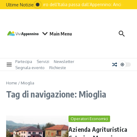
Salta al contenuto
Il futuro dell’Italia passa dall’Appennino: Anci e le pr
Ultime Notizie
Main Menu
Partecipa
Servizi
Newsletter
Segnala evento
Richieste
Home
/
Mioglia
Tag di navigazione: Mioglia
Operatori Economici
Azienda Agrituristica