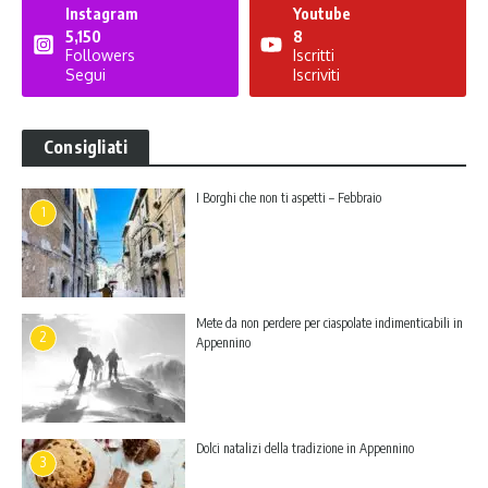
Instagram
Youtube
5,150
8
Followers
Iscritti
Segui
Iscriviti
Consigliati
I Borghi che non ti aspetti – Febbraio
1
Mete da non perdere per ciaspolate indimenticabili in
2
Appennino
Dolci natalizi della tradizione in Appennino
3