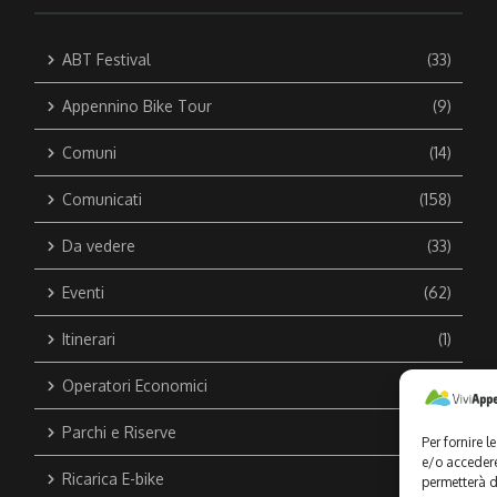
ABT Festival
(33)
Appennino Bike Tour
(9)
Comuni
(14)
Comunicati
(158)
Da vedere
(33)
Eventi
(62)
Itinerari
(1)
Operatori Economici
(44)
Parchi e Riserve
(1)
Per fornire 
e/o accedere
Ricarica E-bike
(1)
permetterà d