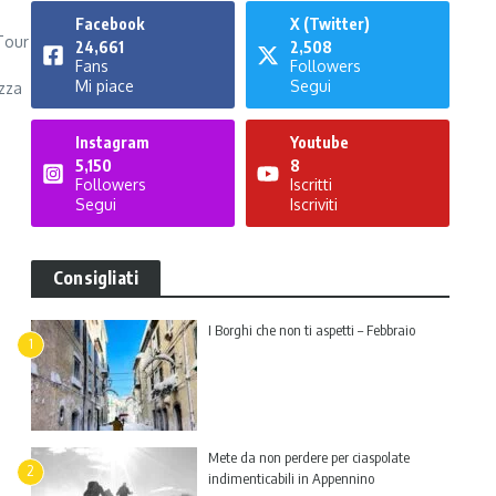
Facebook
X (Twitter)
Tour
24,661
2,508
Fans
Followers
Mi piace
Segui
azza
Instagram
Youtube
5,150
8
Followers
Iscritti
Segui
Iscriviti
Consigliati
I Borghi che non ti aspetti – Febbraio
1
Mete da non perdere per ciaspolate
2
indimenticabili in Appennino