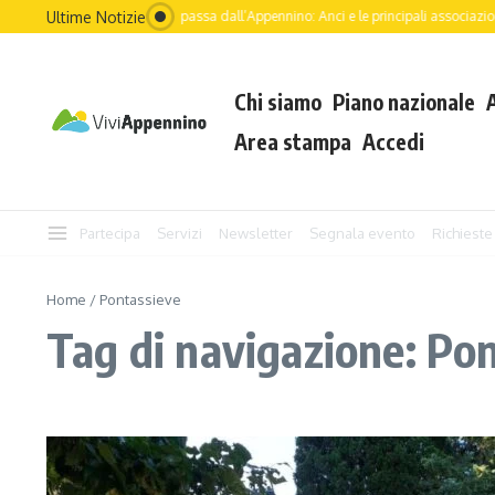
Salta al contenuto
Ultime Notizie
Il futuro dell’Italia passa dall’Appennino: Anci e le principali associazioni
Chi siamo
Piano nazionale
Area stampa
Accedi
Partecipa
Servizi
Newsletter
Segnala evento
Richieste
Home
/
Pontassieve
Tag di navigazione: Po