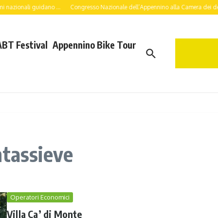
 nazionali guidano ...
Congresso Nazionale dell’Appennino alla Camera dei deputa
ABT Festival
Appennino Bike Tour
ntassieve
Operatori Economici
Villa Ca’ di Monte