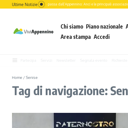
Salta al contenuto
Ultime Notizie
Il futuro dell’Italia passa dall’Appennino: Anci e le principali associazion
Chi siamo
Piano nazionale
Area stampa
Accedi
Partecipa
Servizi
Newsletter
Segnala evento
Richieste
Home
/
Senise
Tag di navigazione: Sen