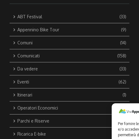
ABT Festival
(33)
Appennino Bike Tour
(9)
Comuni
(14)
Comunicati
(158)
Da vedere
(33)
Eventi
(62)
Itinerari
(1)
Operatori Economici
(44)
Parchi e Riserve
(1)
Per fornire 
e/o accedere
Ricarica E-bike
(1)
permetterà d