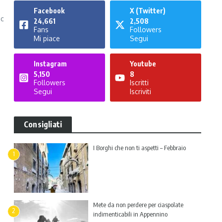
Facebook
X (Twitter)
nc
24,661
2,508
Fans
Followers
Mi piace
Segui
Instagram
Youtube
5,150
8
Followers
Iscritti
Segui
Iscriviti
Consigliati
I Borghi che non ti aspetti – Febbraio
1
Mete da non perdere per ciaspolate
2
indimenticabili in Appennino