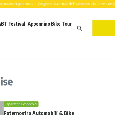
i nazionali guidano ...
Congresso Nazionale dell’Appennino alla Camera dei deput
ABT Festival
Appennino Bike Tour
ise
Operatori Economici
Paternostro Automobili & Bike