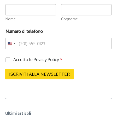
Nome
Cognome
Numero di telefono
P
Accetto le
Privacy Policy
*
r
i
v
ISCRIVITI ALLA NEWSLETTER
a
c
y
*
Ultimi articoli