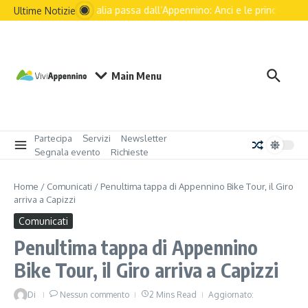
Salta al contenuto
Il futuro dell’Italia passa dall’Appennino: Anci e le principali assoc
Ultime Notizie
Main Menu
Partecipa
Servizi
Newsletter
Segnala evento
Richieste
Home
/
Comunicati
/
Penultima tappa di Appennino Bike Tour, il Giro
arriva a Capizzi
Comunicati
Penultima tappa di Appennino
Bike Tour, il Giro arriva a Capizzi
Di
Nessun commento
2 Mins Read
Aggiornato: