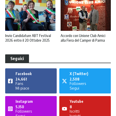
Invio Candidature ABT Festival
Accordo con Unione Club Amici
2026 entro il 20 Ottobre 2025
alla Fiera del Camper di Parma
Seguici
Facebook
X (Twitter)
24,661
2,508
Fans
Followers
Mi piace
Segui
Instagram
Youtube
5,150
8
Followers
Iscritti
Segui
Iscriviti