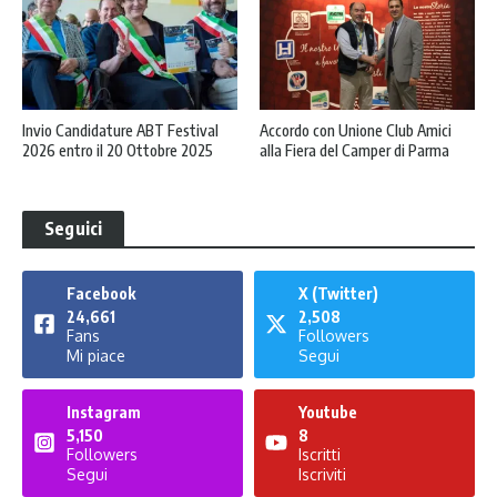
Invio Candidature ABT Festival
Accordo con Unione Club Amici
2026 entro il 20 Ottobre 2025
alla Fiera del Camper di Parma
Seguici
Facebook
X (Twitter)
24,661
2,508
Fans
Followers
Mi piace
Segui
Instagram
Youtube
5,150
8
Followers
Iscritti
Segui
Iscriviti