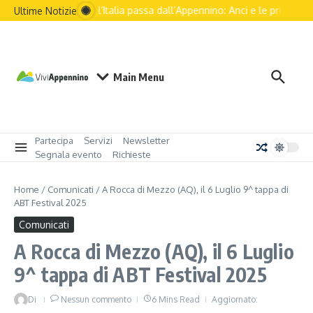
Salta al contenuto
Il futuro dell’Italia passa dall’Appennino: Anci e le principali a
Ultime Notizie
Main Menu
Partecipa
Servizi
Newsletter
Segnala evento
Richieste
Home
/
Comunicati
/
A Rocca di Mezzo (AQ), il 6 Luglio 9^ tappa di
ABT Festival 2025
Comunicati
A Rocca di Mezzo (AQ), il 6 Luglio
9^ tappa di ABT Festival 2025
Di
Nessun commento
6 Mins Read
Aggiornato: