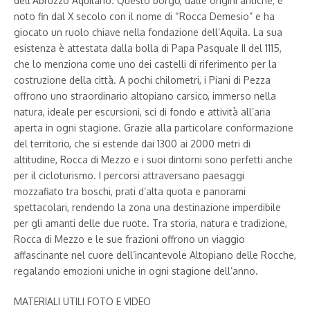
dell’Abruzzo Aquilano. Questo borgo, dalle origini antiche, è
noto fin dal X secolo con il nome di “Rocca Demesio” e ha
giocato un ruolo chiave nella fondazione dell’Aquila. La sua
esistenza è attestata dalla bolla di Papa Pasquale II del 1115,
che lo menziona come uno dei castelli di riferimento per la
costruzione della città. A pochi chilometri, i Piani di Pezza
offrono uno straordinario altopiano carsico, immerso nella
natura, ideale per escursioni, sci di fondo e attività all’aria
aperta in ogni stagione. Grazie alla particolare conformazione
del territorio, che si estende dai 1300 ai 2000 metri di
altitudine, Rocca di Mezzo e i suoi dintorni sono perfetti anche
per il cicloturismo. I percorsi attraversano paesaggi
mozzafiato tra boschi, prati d’alta quota e panorami
spettacolari, rendendo la zona una destinazione imperdibile
per gli amanti delle due ruote. Tra storia, natura e tradizione,
Rocca di Mezzo e le sue frazioni offrono un viaggio
affascinante nel cuore dell’incantevole Altopiano delle Rocche,
regalando emozioni uniche in ogni stagione dell’anno.
MATERIALI UTILI FOTO E VIDEO