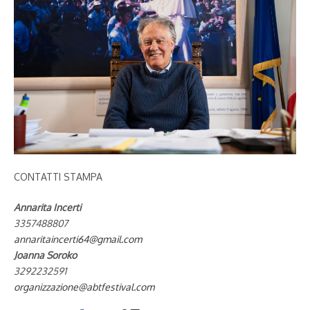
CONTATTI STAMPA
Annarita Incerti
3357488807
annaritaincerti64@gmail.com
Joanna Soroko
3292232591
organizzazione@abtfestival.com