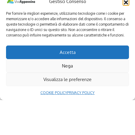
Gestisci Consenso
vastissimo che comprende ben 11 frazioni, avrà l’opportunità di
svelarsi agli occhi di chi cerca le bellezze di una Italia ancora
Per fornire le migliori esperienze, utilizziamo tecnologie come i cookie per
da scoprire.
memorizzare e/o accedere alle informazioni del dispositivo. Il consenso a
queste tecnologie ci permetterà di elaborare dati come il comportamento di
navigazione o ID unici su questo sito. Non acconsentire o ritirare il
“Come Amministrazione locale stiamo promuovendo il nostro
consenso può influire negativamente su alcune caratteristiche e funzioni.
territorio attraverso il progetto ‘La Porta della Sibilla’, con
l’obiettivo di far conoscere e valorizzare il Comune e i Comuni
Accetta
limitrofi –
spiega Pietro Cecoli sindaco del comune di Monte
Cavallo provincia di Macerata
– Mi aspetto che, grazie a
Nega
questo evento, il nostro territorio sia conosciuto e valorizzato”
Visualizza le preferenze
COOKIE POLICY
PRIVACY POLICY
Continue Reading
Seguici
Facebook
X (Twitter)