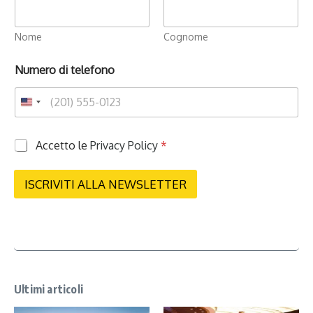
Nome
Cognome
Numero di telefono
P
Accetto le
Privacy Policy
*
r
i
v
ISCRIVITI ALLA NEWSLETTER
a
c
y
*
Ultimi articoli