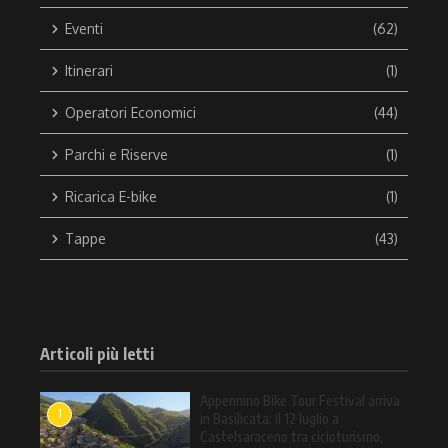
Eventi
(62)
Itinerari
(1)
Operatori Economici
(44)
Parchi e Riserve
(1)
Ricarica E-bike
(1)
Tappe
(43)
Articoli più letti
Appennino Bike Tour Festival arriva
1
in Basilicata: il 12 luglio a
Castelsaraceno tra cicloturismo,