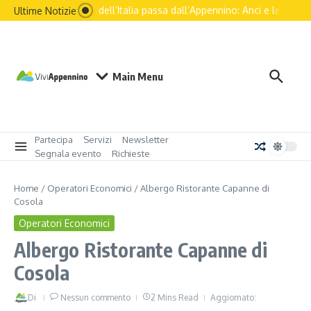
Il futuro dell’Italia passa dall’Appennino: Anci e le principa
Ultime Notizie
Main Menu
Partecipa
Servizi
Newsletter
Segnala evento
Richieste
Home
/
Operatori Economici
/
Albergo Ristorante Capanne di
Cosola
Operatori Economici
Albergo Ristorante Capanne di
Cosola
Di
Nessun commento
2 Mins Read
Aggiornato: