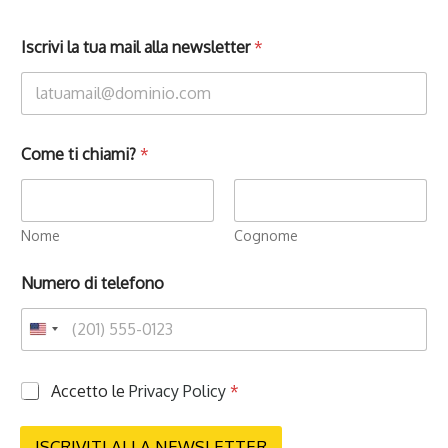
Iscrivi la tua mail alla newsletter
*
Come ti chiami?
*
Nome
Cognome
Numero di telefono
P
Accetto le
Privacy Policy
*
r
i
v
ISCRIVITI ALLA NEWSLETTER