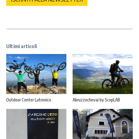
a
c
y
*
Ultimi articoli
Outdoor Center Latronico
Abruzzochevai by ScopLAB