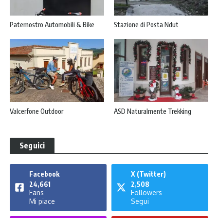
Paternostro Automobili & Bike
Stazione di Posta Ndut
Valcerfone Outdoor
ASD Naturalmente Trekking
Seguici
Facebook
X (Twitter)
24,661
2,508
Fans
Followers
Mi piace
Segui