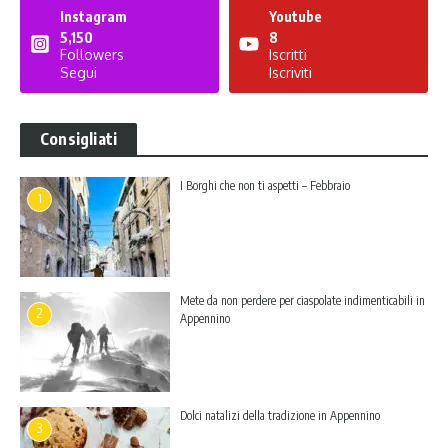
Instagram
Youtube
5,150
8
Followers
Iscritti
Segui
Iscriviti
Consigliati
I Borghi che non ti aspetti – Febbraio
1
Mete da non perdere per ciaspolate indimenticabili in
2
Appennino
Dolci natalizi della tradizione in Appennino
3