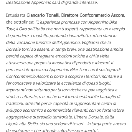
Destinazione Appennino sarà di grande interesse.
Entusiasta
Giancarlo Tonelli
,
Direttore Confcommercio Ascom
,
che sottolinea:
“L’esperienza promossa con Appennino Bike
Tour, il Giro dell’Italia che non ti aspetti, rappresenta un esempio
da prendere a modello, puntando innanzitutto ad un rilancio
della vocazione turistica dell’Appennino. Vogliamo che la
Dorsale torni ad essere, in tempi brevi, una destinazione ambita
perché capace di regalare emozioni uniche a chi la visita
attraverso una proposta innovativa di prodotti e itinerari. Il
percorso intrapreso da Appennino Bike Tour con il sostegno di
Confcommercio Ascom ci porta a scoprire i territori montani e a
far conoscere e valorizzare le eccellenze di questi luoghi,
importanti non soltanto per la loro ricchezza paesaggistica e
storico-culturale, ma anche per il loro inestimabile bagaglio di
tradizioni, oltreché per la capacità di rappresentare centri di
sviluppo economico e commerciale rilevanti, con un forte valore
aggregativo e di presidio territoriale. L’intera Dorsale, dalla
Liguria alla Sicilia, sia uno scrigno di tesori – in larga parte ancora
da esplorare – che attende solo di essere aperto”.