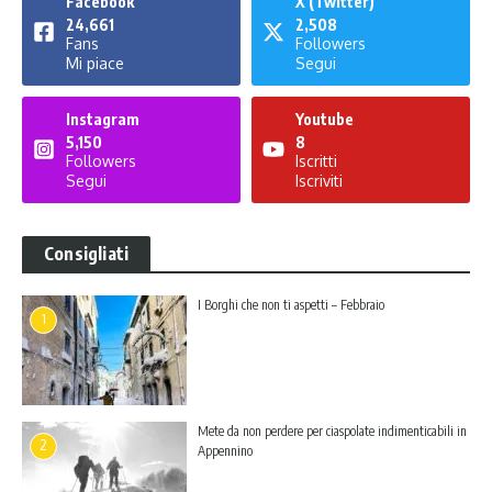
Facebook
X (Twitter)
24,661
2,508
Fans
Followers
Mi piace
Segui
Instagram
Youtube
5,150
8
Followers
Iscritti
Segui
Iscriviti
Consigliati
I Borghi che non ti aspetti – Febbraio
1
Mete da non perdere per ciaspolate indimenticabili in
2
Appennino