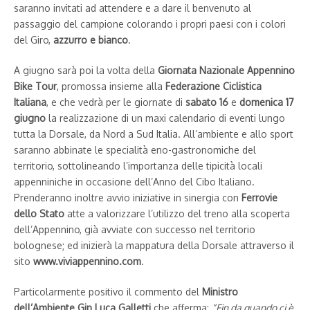
saranno invitati ad attendere e a dare il benvenuto al
passaggio del campione colorando i propri paesi con i colori
del Giro,
azzurro e bianco
.
A giugno sarà poi la volta della
Giornata Nazionale Appennino
Bike Tour
, promossa insieme alla
Federazione Ciclistica
Italiana
, e che vedrà per le giornate di
sabato 16
e
domenica 17
giugno
la realizzazione di un maxi calendario di eventi lungo
tutta la Dorsale, da Nord a Sud Italia. All’ambiente e allo sport
saranno abbinate le specialità eno-gastronomiche del
territorio, sottolineando l’importanza delle tipicità locali
appenniniche in occasione dell’Anno del Cibo Italiano.
Prenderanno inoltre avvio iniziative in sinergia con
Ferrovie
dello Stato
atte a valorizzare l’utilizzo del treno alla scoperta
dell’Appennino, già avviate con successo nel territorio
bolognese; ed inizierà la mappatura della Dorsale attraverso il
sito
www.viviappennino.com
.
Particolarmente positivo il commento del
Ministro
dell’Ambiente Gin Luca Galletti
che afferma:
“Fin da quando ci è