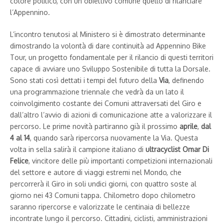
colore politico, con un obiettivo comune quello di rilanciare
l’Appennino.
L’incontro tenutosi al Ministero si è dimostrato determinante
dimostrando la volontà di dare continuità ad Appennino Bike
Tour, un progetto fondamentale per il rilancio di questi territori
capace di avviare uno Sviluppo Sostenibile di tutta la Dorsale.
Sono stati così dettati i tempi del futuro della
Via
, definendo
una programmazione triennale che vedrà da un lato il
coinvolgimento costante dei Comuni attraversati del Giro e
dall’altro l’avvio di azioni di comunicazione atte a valorizzare il
percorso. Le prime novità partiranno già il prossimo
aprile
,
dal
4 al 14
, quando sarà ripercorsa nuovamente la Via. Questa
volta in sella salirà il campione italiano di
ultracyclist Omar Di
Felice
, vincitore delle più importanti competizioni internazionali
del settore e autore di viaggi estremi nel Mondo, che
percorrerà il Giro in soli undici giorni, con quattro soste al
giorno nei 43 Comuni tappa. Chilometro dopo chilometro
saranno ripercorse e valorizzate le centinaia di bellezze
incontrate lungo il percorso. Cittadini, ciclisti, amministrazioni