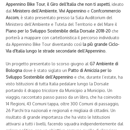
Appennino Bike Tour
,
il Giro dell’Italia che non ti aspetti
, ideato
dal
Ministero dell’Ambiente
,
Vivi Appennino
e
Confcommercio
Ascom
, è stato presentato presso la Sala Auditorium del
Ministero dell’Ambiente e Tutela del Territorio e del Mare il
Piano per lo Sviluppo Sostenibile della Dorsale 2018-20
che
porterà a mappare con cartellonistica il percorso individuato
da Appennino Bike Tour diventando così
la più grande Ciclo-
Via d’Italia lungo le strade secondarie dell’Appennino
.
Un progetto presentato lo scorso giugno al
G7 Ambiente di
Bologna
dove è stato siglato un
Patto di Amicizia per lo
Sviluppo Sostenibile dell’Appennino
e che, durante l’estate, ha
visto Istituzioni di tutta Italia pedalare lungo la Dorsale
portando il drappo tricolore da Municipio a Municipio. Un
viaggio, raccontato passo passo da un libro, che ha coinvolto
14 Regioni, 43 Comuni tappa, oltre 300 Comuni di passaggio,
26 Parchi tra nazionali e regionali e migliaia di cittadini. Un
risultato di grande importanza che ha visto le Istituzioni
attivarsi a tutti i livelli, facendo squadra indipendentemente dal