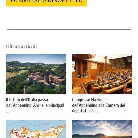
ISCRIVITI ALLA NEWSLETTER
a
c
y
*
Ultimi articoli
Il futuro dell’Italia passa
Congresso Nazionale
dall’Appennino: Anci e le principali
dell’Appennino alla Camera dei
...
deputati: a la ...