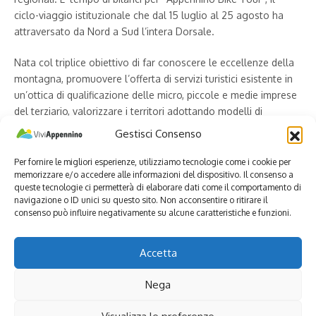
ciclo-viaggio istituzionale che dal 15 luglio al 25 agosto ha
attraversato da Nord a Sud l’intera Dorsale.
Nata col triplice obiettivo di far conoscere le eccellenze della
montagna, promuovere l’offerta di servizi turistici esistente in
un’ottica di qualificazione delle micro, piccole e medie imprese
del terziario, valorizzare i territori adottando modelli di
sviluppo sostenibile, rilanciando il patrimonio ambientale
Gestisci Consenso
dell’Appennino, la più grande pedalata ecologica d’Italia – con
tanto di staffetta istituzionale dei sindaci e passaggio del
Per fornire le migliori esperienze, utilizziamo tecnologie come i cookie per
memorizzare e/o accedere alle informazioni del dispositivo. Il consenso a
drappo tricolore di municipio in municipio – è partita da Altare
queste tecnologie ci permetterà di elaborare dati come il comportamento di
(Savona), arrivando fino ad Alia (Palermo).
navigazione o ID unici su questo sito. Non acconsentire o ritirare il
consenso può influire negativamente su alcune caratteristiche e funzioni.
L’iniziativa, fortemente voluta e coordinata da Vivi Appennino è
stata realizzata con il sostegno del Ministero dell’Ambiente e
Accetta
della Tutela del Territorio e del Mare, unitamente al contributo
di Confcommercio Imprese per l’Italia e Confcommercio Ascom
Nega
Bologna.