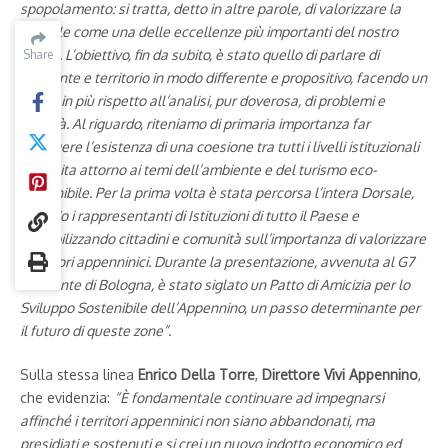
spopolamento: si tratta, detto in altre parole, di valorizzare la
Dorsale come una delle eccellenze più importanti del nostro
Paese. L’obiettivo, fin da subito, è stato quello di parlare di
Share
Share
ambiente e territorio in modo differente e propositivo, facendo un
passo in più rispetto all’analisi, pur doverosa, di problemi e
criticità. Al riguardo, riteniamo di primaria importanza far
emergere l’esistenza di una coesione tra tutti i livelli istituzionali
costruita attorno ai temi dell’ambiente e del turismo eco-
sostenibile. Per la prima volta è stata percorsa l’intera Dorsale,
unendo i rappresentanti di Istituzioni di tutto il Paese e
sensibilizzando cittadini e comunità sull’importanza di valorizzare
i territori appenninici. Durante la presentazione, avvenuta al G7
Ambiente di Bologna, è stato siglato un Patto di Amicizia per lo
Sviluppo Sostenibile dell’Appennino, un passo determinante per
il futuro di queste zone”
.
Sulla stessa linea
Enrico Della Torre
,
Direttore Vivi Appennino
,
che evidenzia:
“È fondamentale continuare ad impegnarsi
affinché i territori appenninici non siano abbandonati, ma
presidiati e sostenuti e si crei un nuovo indotto economico ed