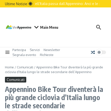
Salta al contenuto
Il futuro dell’Italia passa dall’Appennino: Anci e le principal
Ultime Notizie
Main Menu
Partecipa
Servizi
Newsletter
Segnala evento
Richieste
Home
/
Comunicati
/
Appennino Bike Tour diventerà la più grande
ciclovia d’Italia lungo le strade secondarie dell’Appennino
Comunicati
Appennino Bike Tour diventerà la
più grande ciclovia d’Italia lungo
le strade secondarie