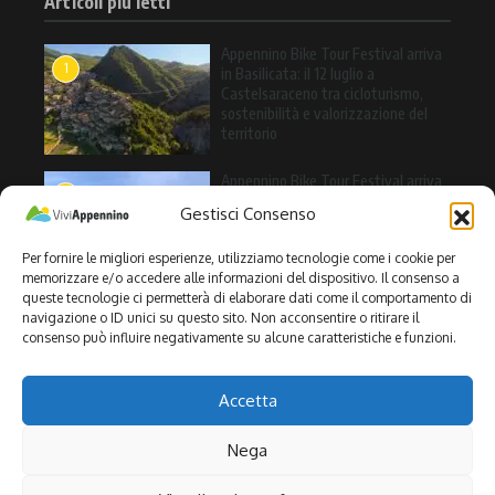
Articoli più letti
Appennino Bike Tour Festival arriva
1
in Basilicata: il 12 luglio a
Castelsaraceno tra cicloturismo,
sostenibilità e valorizzazione del
territorio
Appennino Bike Tour Festival arriva
2
a Valle Agricola: l’11 luglio una
Gestisci Consenso
giornata tra cicloturismo, natura e
sapori dell’Alto Casertano
Per fornire le migliori esperienze, utilizziamo tecnologie come i cookie per
memorizzare e/o accedere alle informazioni del dispositivo. Il consenso a
queste tecnologie ci permetterà di elaborare dati come il comportamento di
Il 10 luglio Appennino Bike Tour
navigazione o ID unici su questo sito. Non acconsentire o ritirare il
3
Festival 2026 arriva a Carovilli (IS):
consenso può influire negativamente su alcune caratteristiche e funzioni.
cicloturismo, sostenibilità e
valorizzazione del territorio nel
cuore dell’Alto Molise
Accetta
Nega