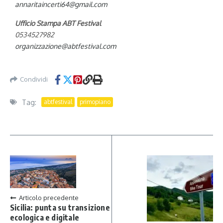
annaritaincerti64@gmail.com
Ufficio Stampa ABT Festival
0534527982
organizzazione@abtfestival.com
Condividi
Tag:
abtfestival
primopiano
Articolo precedente
Sicilia: punta su transizione
ecologica e digitale