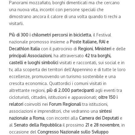
Panorami mozzafiato, borghi dimenticati ma che cercano
una nuova vita, incontri con persone speciali che
dimostrano ancora il calore di una volta quando ti rechi a
visitarli.
Più di 300 i chilometri percorsi in bicicletta
, il Festival
nazionale promosso insieme a
Poste Italiane, RAI e
Decathlon Italia
con il patrocinio di
Regioni
,
Ministeri
e delle
principali Associazioni
, ha attraversato
42 tra borghi,
castelli e luoghi simbolici
visitati e raccontati, sui social e in
tv, alla scoperta dei territori dell’Appennino e di tutte le loro
eccellenze, promuovendo un turismo sostenibile e una
crescita economica. Quattordici i comuni visitati in
altrettante regioni,
più di 2.000 partecipanti
agli eventi tra
cicloturisti, cittadini, istituzioni e appassionati;
oltre 150 i
relatori
coinvolti nei
Forum Regionali
tra istituzioni,
associazioni e imprenditori, che vedranno una
sintesi
nazionale a Roma
, con incontri alla
Camera dei Deputati
e
al
Senato della Repubblica
il prossimo
21 e 28 novembre
, in
occasione del
Congresso Nazionale sullo Sviluppo