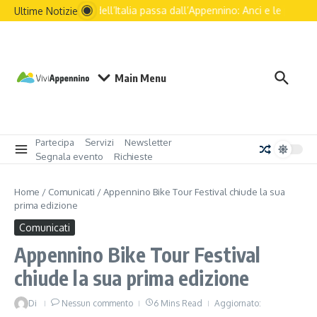
Il futuro dell’Italia passa dall’Appennino: Anci e le principa
Ultime Notizie
Main Menu
Partecipa
Servizi
Newsletter
Segnala evento
Richieste
Home
/
Comunicati
/
Appennino Bike Tour Festival chiude la sua
prima edizione
Comunicati
Appennino Bike Tour Festival
chiude la sua prima edizione
Di
Nessun commento
6 Mins Read
Aggiornato: