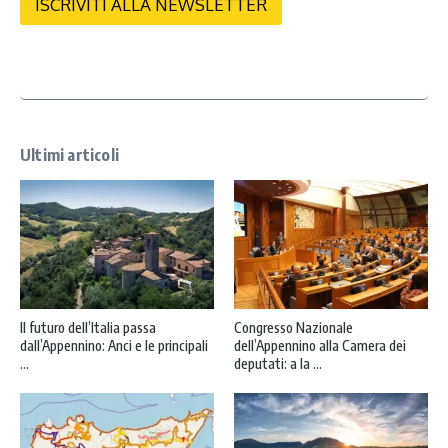
v
ISCRIVITI ALLA NEWSLETTER
a
c
y
*
Ultimi articoli
Il futuro dell’Italia passa
Congresso Nazionale
dall’Appennino: Anci e le principali
dell’Appennino alla Camera dei
...
deputati: a la ...