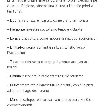
Le tematiche chiave emerse durante il Forum, specifiche per
ciascuna Regione, offrono una lettura utile delle priorità
territoriali:
–
Liguria
: valorizzare i castelli come brand territoriale
–
Piemonte
: investire sul turismo lento e ciclabile
–
Lombardia
: cultura come motore di sviluppo economico
–
Emilia-Romagna
: aumentare i flussi turistici verso
l’Appennino
–
Toscana
: contrastare lo spopolamento attraverso i
borghi
–
Umbria
: riscoprire le radici tramite il cicloturismo
–
Lazio
: creare reti e infrastrutture ciclabili, come la pista
attorno al Lago del Turano
–
Marche
: sviluppare impresa tramite prodotti a km 0 e
enogastronomia