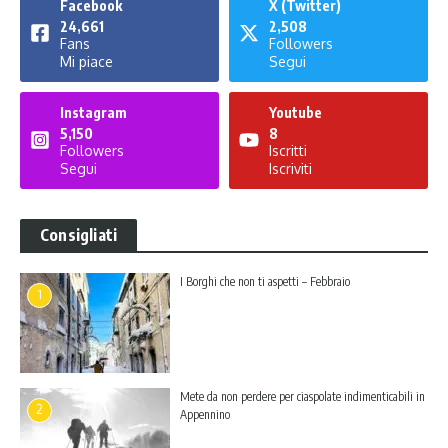
Facebook
X (Twitter)
24,661
2,508
Fans
Followers
Mi piace
Segui
Instagram
Youtube
5,150
8
Followers
Iscritti
Segui
Iscriviti
Consigliati
I Borghi che non ti aspetti – Febbraio
1
Mete da non perdere per ciaspolate indimenticabili in
2
Appennino