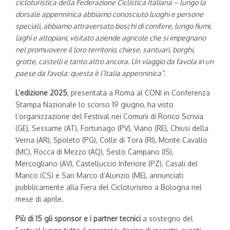
cicloturistica della Federazione Ciclistica Italiana – lungo la
dorsale appenninica abbiamo conosciuto luoghi e persone
speciali, abbiamo attraversato boschi di conifere, lungo fiumi,
laghi e altopiani, visitato aziende agricole che si impegnano
nel promuovere il loro territorio, chiese, santuari, borghi,
grotte, castelli e tanto altro ancora. Un viaggio da favola in un
paese da favola: questa è l’Italia appenninica”.
L’edizione 2025
, presentata a Roma al CONI in Conferenza
Stampa Nazionale lo scorso 19 giugno, ha visto
l’organizzazione del Festival nei Comuni di Ronco Scrivia
(GE), Sessame (AT), Fortunago (PV), Viano (RE), Chiusi della
Verna (AR), Spoleto (PG), Colle di Tora (RI), Monte Cavallo
(MC), Rocca di Mezzo (AQ), Sesto Campano (IS),
Mercogliano (AV), Castelluccio Inferiore (PZ), Casali del
Manco (CS) e San Marco d’Alunzio (ME), annunciati
pubblicamente alla Fiera del Cicloturismo a Bologna nel
mese di aprile.
Più di 15 gli sponsor e i partner tecnici
a sostegno del