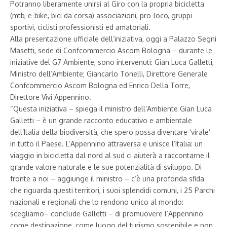
Potranno liberamente unirsi al Giro con la propria bicicletta
(mtb, e-bike, bici da corsa) associazioni, pro-loco, gruppi
sportivi, ciclisti professionisti ed amatoriali.
Alla presentazione ufficiale dell’iniziativa, oggi a Palazzo Segni
Masetti, sede di Confcommercio Ascom Bologna – durante le
iniziative del G7 Ambiente, sono intervenuti: Gian Luca Galletti,
Ministro dell’Ambiente; Giancarlo Tonelli, Direttore Generale
Confcommercio Ascom Bologna ed Enrico Della Torre,
Direttore Vivi Appennino.
“Questa iniziativa – spiega il ministro dell’Ambiente Gian Luca
Galletti – è un grande racconto educativo e ambientale
dell’Italia della biodiversità, che spero possa diventare ‘virale’
in tutto il Paese. L’Appennino attraversa e unisce l’Italia: un
viaggio in bicicletta dal nord al sud ci aiuterà a raccontarne il
grande valore naturale e le sue potenzialità di sviluppo. Di
fronte a noi – aggiunge il ministro – c’è una profonda sfida
che riguarda questi territori, i suoi splendidi comuni, i 25 Parchi
nazionali e regionali che lo rendono unico al mondo:
scegliamo– conclude Galletti – di promuovere l’Appennino
come destinazione, come luogo del turismo sostenibile e non