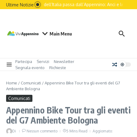
Salta al contenuto
Il futuro dell’Italia passa dall’Appennino: Anci e le princip
Ultime Notizie
Main Menu
Partecipa
Servizi
Newsletter
Segnala evento
Richieste
Home
/
Comunicati
/
Appennino Bike Tour tra gli eventi del G7
Ambiente Bologna
Comunicati
Appennino Bike Tour tra gli eventi
del G7 Ambiente Bologna
Di
Nessun commento
5 Mins Read
Aggiornato: