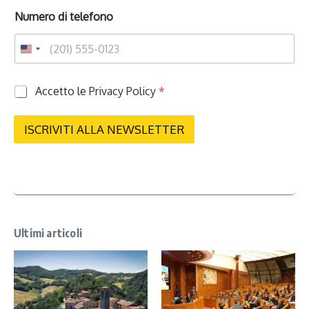
Numero di telefono
P
Accetto le
Privacy Policy
*
r
i
v
ISCRIVITI ALLA NEWSLETTER
a
c
y
*
Ultimi articoli