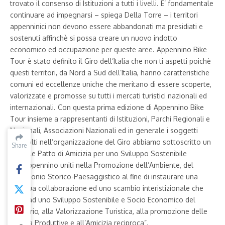
trovato il consenso di Istituzioni a tutti i livelli. E’ fondamentale
continuare ad impegnarsi – spiega Della Torre – i territori
appenninici non devono essere abbandonati ma presidiati e
sostenuti affinchè si possa creare un nuovo indotto
economico ed occupazione per queste aree. Appennino Bike
Tour è stato definito il Giro dell’Italia che non ti aspetti poichè
questi territori, da Nord a Sud dell’Italia, hanno caratteristiche
comuni ed eccellenze uniche che meritano di essere scoperte,
valorizzate e promosse su tutti i mercati turistici nazionali ed
internazionali. Con questa prima edizione di Appennino Bike
Tour insieme a rappresentanti di Istituzioni, Parchi Regionali e
Nazionali, Associazioni Nazionali ed in generale i soggetti
coinvolti nell’organizzazione del Giro abbiamo sottoscritto un
Share
Share
formale Patto di Amicizia per uno Sviluppo Sostenibile
dell’Appennino uniti nella Promozione dell’Ambiente, del
Patrimonio Storico-Paesaggistico al fine di instaurare una
proficua collaborazione ed uno scambio interistizionale che
punti ad uno Sviluppo Sostenibile e Socio Economico del
territorio, alla Valorizzazione Turistica, alla promozione delle
Attività Produttive e all’Amicizia reciproca”.