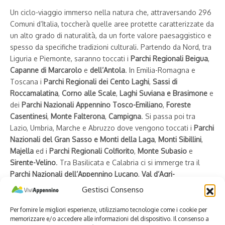
Un ciclo-viaggio immerso nella natura che, attraversando 296
Comuni d’Italia, toccherà quelle aree protette caratterizzate da
un alto grado di naturalità, da un forte valore paesaggistico e
spesso da specifiche tradizioni culturali. Partendo da Nord, tra
Liguria e Piemonte, saranno toccati i
Parchi Regionali Beigua
,
Capanne di Marcarolo
e
dell’Antola
. In Emilia-Romagna e
Toscana i
Parchi Regionali dei Cento Laghi
,
Sassi di
Roccamalatina
,
Corno alle Scale
,
Laghi Suviana e Brasimone
e
dei
Parchi Nazionali Appennino Tosco-Emiliano
,
Foreste
Casentinesi
,
Monte Falterona
,
Campigna
. Si passa poi tra
Lazio, Umbria, Marche e Abruzzo dove vengono toccati i
Parchi
Nazionali del Gran Sasso e Monti della Laga
,
Monti Sibillini
,
Majella
ed i
Parchi Regionali Colfiorito
,
Monte Subasio
e
Sirente-Velino
. Tra Basilicata e Calabria ci si immerge tra il
Parchi Nazionali dell’Appennino Lucano
,
Val d’Agri-
Lagonegrese
,
Pollino
,
Sila
,
Aspromonte
ed i
Parchi Regionali
Gestisci Consenso
Gallipoli Cognato
e Piccole Dolomiti Lucane
,
delle Serre
. Il
ciclo-viaggio si conclude in Sicilia tra i
Parchi Regionali dei
Per fornire le migliori esperienze, utilizziamo tecnologie come i cookie per
memorizzare e/o accedere alle informazioni del dispositivo. Il consenso a
Nebrodi
,
Fluviale dell’Alcantara
,
delle Madonie
e
dell’Etna
.