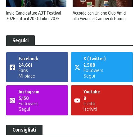
Invio Candidature ABT Festival
Accordo con Unione Club Amici
2026 entro il 20 Ottobre 2025
alla Fiera del Camper di Parma
Seguici
Facebook
X (Twitter)
24,661
2,508
Fans
Followers
Mi piace
Segui
Instagram
Youtube
5,150
8
Followers
Iscritti
Segui
Iscriviti
Consigliati