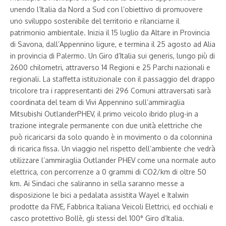
unendo l’Italia da Nord a Sud con l’obiettivo di promuovere
uno sviluppo sostenibile del territorio e rilanciarne il
patrimonio ambientale. Inizia il 15 luglio da Altare in Provincia
di Savona, dall’Appennino ligure, e termina il 25 agosto ad Alia
in provincia di Palermo. Un Giro d’Italia sui generis, lungo più di
2600 chilometri, attraverso 14 Regioni e 25 Parchi nazionali e
regionali. La staffetta istituzionale con il passaggio del drappo
tricolore tra i rappresentanti dei 296 Comuni attraversati sarà
coordinata del team di Vivi Appennino sull’ammiraglia
Mitsubishi OutlanderPHEV, il primo veicolo ibrido plug-in a
trazione integrale permanente con due unità elettriche che
può ricaricarsi da solo quando è in movimento o da colonnina
di ricarica fissa. Un viaggio nel rispetto dell’ambiente che vedrà
utilizzare l’ammiraglia Outlander PHEV come una normale auto
elettrica, con percorrenze a 0 grammi di CO2/km di oltre 50
km. Ai Sindaci che saliranno in sella saranno messe a
disposizione le bici a pedalata assistita Wayel e Italwin
prodotte da FIVE, Fabbrica Italiana Veicoli Elettrici, ed occhiali e
casco protettivo Bollè, gli stessi del 100° Giro d’Italia.