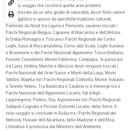
Un ciclo viaggio che toccherà quelle aree protette
caratterizzate da un alto grado di naturalità, da un forte valore
paesaggistico e spesso da specifiche tradizioni culturali.
Partendo da Nord, tra Liguria e Piemonte, saranno toccati i
Parchi Regionali Beigua, Capanne di Marcarolo e dell’Antola.
In Emilia-Romagna e Toscana i Parchi Regionali dei Cento
Laghi, Sassi di Roccamalatina, Corno alle Scale, Laghi Suviana
e Brasimone e dei Parchi Nazionali Appennino Tosco-Emiliano,
Foreste Casentinesi, Monte Falterona, Campigna. Si passa poi
tra Lazio, Umbria, Marche e Abruzzo dove vengono toccati i
Parchi Nazionali del Gran Sasso e Monti della Laga, Monti
Sibillini, Majella ed i Parchi Regionali Colfiorito, Monte Subasio
e Sirente-Velino. Tra Basilicata e Calabria ci si immerge tra il
Parchi Nazionali dell’Appennino Lucano, Val d’Agri-
Lagonegrese, Pollino, Sila, Aspromonte ed i Parchi Regionali
Gallipoli Cognato e Piccole Dolomiti Lucane, delle Serre. Il
ciclo-viaggio si conclude in Sicilia tra i Parchi Regionali dei
Nebrodi, Fluviale dell’Alcantara, delle Madonie e dell’Etna.
L’iniziativa è promossa dal Ministero dell’Ambiente,