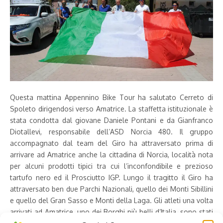
Questa mattina Appennino Bike Tour ha salutato Cerreto di
Spoleto dirigendosi verso Amatrice. La staffetta istituzionale è
stata condotta dal giovane Daniele Pontani e da Gianfranco
Diotallevi, responsabile dell’ASD Norcia 480. Il gruppo
accompagnato dal team del Giro ha attraversato prima di
arrivare ad Amatrice anche la cittadina di Norcia, località nota
per alcuni prodotti tipici tra cui l’inconfondibile e prezioso
tartufo nero ed il Prosciutto IGP. Lungo il tragitto il Giro ha
attraversato ben due Parchi Nazionali, quello dei Monti Sibillini
e quello del Gran Sasso e Monti della Laga. Gli atleti una volta
arrivati ad Amatrice, uno dei Borghi più belli d’Italia, sono stati