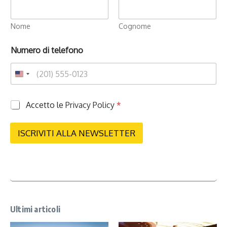
Nome
Cognome
Numero di telefono
P
Accetto le
Privacy Policy
*
r
i
v
ISCRIVITI ALLA NEWSLETTER
a
c
y
*
Ultimi articoli