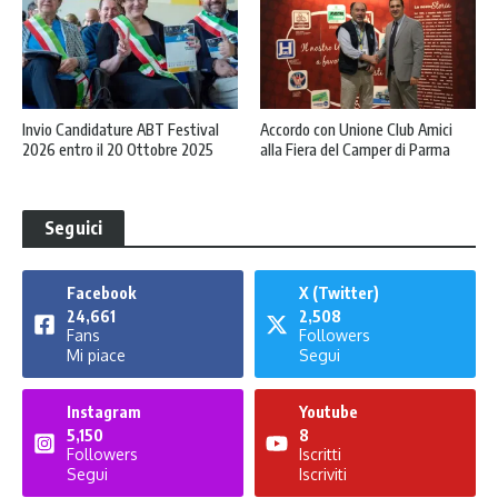
Invio Candidature ABT Festival
Accordo con Unione Club Amici
2026 entro il 20 Ottobre 2025
alla Fiera del Camper di Parma
Seguici
Facebook
X (Twitter)
24,661
2,508
Fans
Followers
Mi piace
Segui
Instagram
Youtube
5,150
8
Followers
Iscritti
Segui
Iscriviti