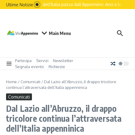
Salta al contenuto
Il futuro dell’Italia passa dall’Appennino: Anci e le principa
Ultime Notizie
Main Menu
Partecipa
Servizi
Newsletter
Segnala evento
Richieste
Home
/
Comunicati
/
Dal Lazio all’Abruzzo, il drappo tricolore
continua l’attraversata dell’Italia appenninica
Comunicati
Dal Lazio all’Abruzzo, il drappo
tricolore continua l’attraversata
dell’Italia appenninica