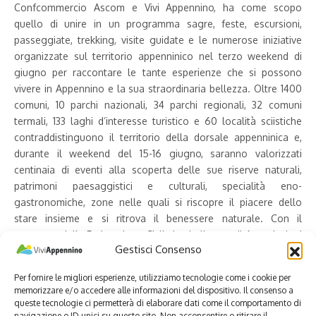
Confcommercio Ascom e Vivi Appennino, ha come scopo
quello di unire in un programma sagre, feste, escursioni,
passeggiate, trekking, visite guidate e le numerose iniziative
organizzate sul territorio appenninico nel terzo weekend di
giugno per raccontare le tante esperienze che si possono
vivere in Appennino e la sua straordinaria bellezza. Oltre 1400
comuni, 10 parchi nazionali, 34 parchi regionali, 32 comuni
termali, 133 laghi d’interesse turistico e 60 località sciistiche
contraddistinguono il territorio della dorsale appenninica e,
durante il weekend del 15-16 giugno, saranno valorizzati
centinaia di eventi alla scoperta delle sue riserve naturali,
patrimoni paesaggistici e culturali, specialità eno-
gastronomiche, zone nelle quali si riscopre il piacere dello
stare insieme e si ritrova il benessere naturale. Con il
sostegno della Federazione Ciclistica Italiana e di Associazioni
Gestisci Consenso
nazionali impegnate a valorizzare l’utilizzo della bicicletta sarà
inoltre promossa l’organizzazione di escursioni lungo la
Per fornire le migliori esperienze, utilizziamo tecnologie come i cookie per
direttrice della Ciclo-Via Appenninica con l’obiettivo di
memorizzare e/o accedere alle informazioni del dispositivo. Il consenso a
sensibilizzare i territori sull’opportunità di sviluppo data dalla
queste tecnologie ci permetterà di elaborare dati come il comportamento di
crescita della bike economy, come evidenziato dal rapporto
navigazione o ID unici su questo sito. Non acconsentire o ritirare il