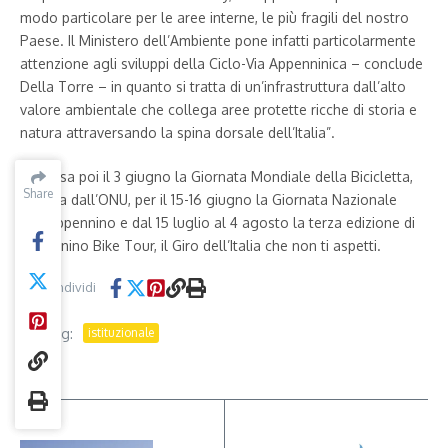
modo particolare per le aree interne, le più fragili del nostro
Paese. Il Ministero dell’Ambiente pone infatti particolarmente
attenzione agli sviluppi della Ciclo-Via Appenninica – conclude
Della Torre – in quanto si tratta di un’infrastruttura dall’alto
valore ambientale che collega aree protette ricche di storia e
natura attraversando la spina dorsale dell’Italia”.
E’ attesa poi il 3 giugno la Giornata Mondiale della Bicicletta,
Share
Share
istituita dall’ONU, per il 15-16 giugno la Giornata Nazionale
dell’Appennino e dal 15 luglio al 4 agosto la terza edizione di
Appennino Bike Tour, il Giro dell’Italia che non ti aspetti.
Condividi
Tag:
istituzionale