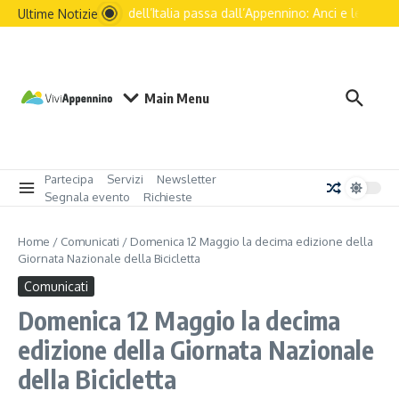
Salta al contenuto
Il futuro dell’Italia passa dall’Appennino: Anci e le princip
Ultime Notizie
Main Menu
Partecipa
Servizi
Newsletter
Segnala evento
Richieste
Home
/
Comunicati
/
Domenica 12 Maggio la decima edizione della
Giornata Nazionale della Bicicletta
Comunicati
Domenica 12 Maggio la decima
edizione della Giornata Nazionale
della Bicicletta