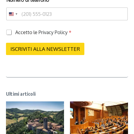
Numero di telefono
P
Accetto le
Privacy Policy
*
r
i
v
ISCRIVITI ALLA NEWSLETTER
a
c
y
*
Ultimi articoli