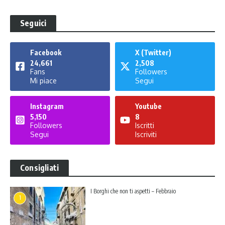
Seguici
Facebook
X (Twitter)
24,661
2,508
Fans
Followers
Mi piace
Segui
Instagram
Youtube
5,150
8
Followers
Iscritti
Segui
Iscriviti
Consigliati
I Borghi che non ti aspetti – Febbraio
1