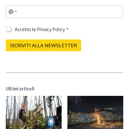
P
Accetto le
Privacy Policy
*
r
i
v
ISCRIVITI ALLA NEWSLETTER
a
c
y
*
Ultimi articoli