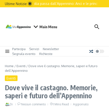
Il futuro dell’Italia passa dall’Appennino: Anci e le principali as
Ultime Notizie
Main Menu
Partecipa
Servizi
Newsletter
Segnala evento
Richieste
Home
/
Eventi
/
Dove vive il castagno. Memorie, saperi e futuro
dell’Appennino
Eventi
Dove vive il castagno. Memorie,
saperi e futuro dell’Appennino
Di
Nessun commento
1 Mins Read
Aggiornato: