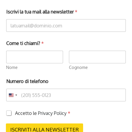
Iscrivi la tua mail alla newsletter
*
Come ti chiami?
*
Nome
Cognome
Numero di telefono
P
Accetto le
Privacy Policy
*
r
i
v
ISCRIVITI ALLA NEWSLETTER