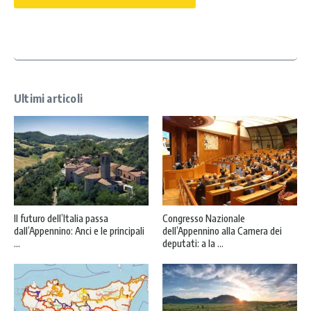
a
c
y
*
Ultimi articoli
Il futuro dell’Italia passa
Congresso Nazionale
dall’Appennino: Anci e le principali
dell’Appennino alla Camera dei
...
deputati: a la ...