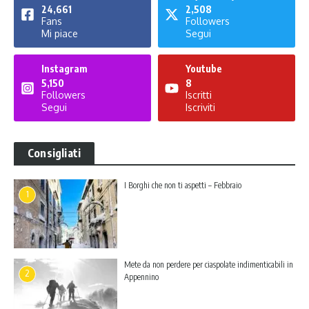
24,661
2,508
Fans
Followers
Mi piace
Segui
Instagram
Youtube
5,150
8
Followers
Iscritti
Segui
Iscriviti
Consigliati
I Borghi che non ti aspetti – Febbraio
1
Mete da non perdere per ciaspolate indimenticabili in
2
Appennino