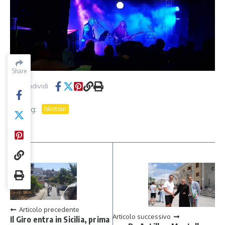
Share
Share
Condividi
Tag:
biketour
Articolo precedente
Articolo successivo
Il Giro entra in Sicilia, prima