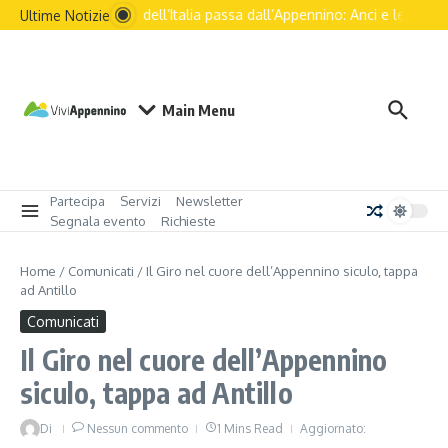
Salta al contenuto
Il futuro dell’Italia passa dall’Appennino: Anci e le princip
Ultime Notizie
Main Menu
Partecipa
Servizi
Newsletter
Segnala evento
Richieste
Home
/
Comunicati
/
Il Giro nel cuore dell’Appennino siculo, tappa
ad Antillo
Comunicati
Il Giro nel cuore dell’Appennino
siculo, tappa ad Antillo
Di
Nessun commento
1 Mins Read
Aggiornato: