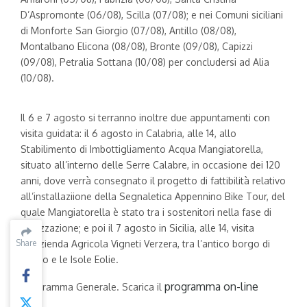
D’Aspromonte (06/08), Scilla (07/08); e nei Comuni siciliani
di Monforte San Giorgio (07/08), Antillo (08/08),
Montalbano Elicona (08/08), Bronte (09/08), Capizzi
(09/08), Petralia Sottana (10/08) per concludersi ad Alia
(10/08).
Il 6 e 7 agosto si terranno inoltre due appuntamenti con
visita guidata: il 6 agosto in Calabria, alle 14, allo
Stabilimento di Imbottigliamento Acqua Mangiatorella,
situato all’interno delle Serre Calabre, in occasione dei 120
anni, dove verrà consegnato il progetto di fattibilità relativo
all’installaziione della Segnaletica Appennino Bike Tour, del
quale Mangiatorella è stato tra i sostenitori nella fase di
realizzazione; e poi il 7 agosto in Sicilia, alle 14, visita
all’Azienda Agricola Vigneti Verzera, tra l’antico borgo di
Share
Share
Gesso e le Isole Eolie.
programma on-line
Programma Generale. Scarica il