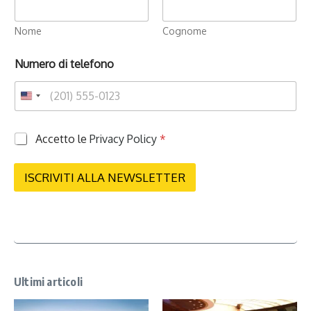
Nome
Cognome
Numero di telefono
P
Accetto le
Privacy Policy
*
r
i
v
ISCRIVITI ALLA NEWSLETTER
a
c
y
*
Ultimi articoli