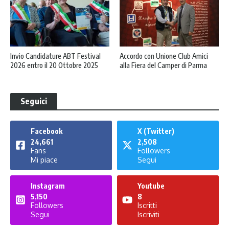
Invio Candidature ABT Festival
Accordo con Unione Club Amici
2026 entro il 20 Ottobre 2025
alla Fiera del Camper di Parma
Seguici
Facebook
X (Twitter)
24,661
2,508
Fans
Followers
Mi piace
Segui
Instagram
Youtube
5,150
8
Followers
Iscritti
Segui
Iscriviti