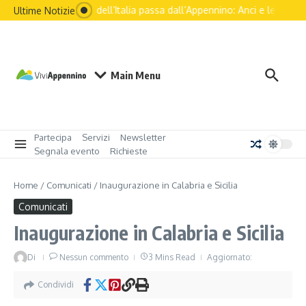
Il futuro dell’Italia passa dall’Appennino: Anci e le principa
Ultime Notizie
Main Menu
Partecipa
Servizi
Newsletter
Segnala evento
Richieste
Home
/
Comunicati
/
Inaugurazione in Calabria e Sicilia
Comunicati
Inaugurazione in Calabria e Sicilia
Di
Nessun commento
3 Mins Read
Aggiornato:
Condividi