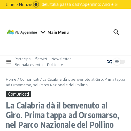
Salta al contenuto
Il futuro dell’Italia passa dall’Appennino: Anci e le principa
Ultime Notizie
Main Menu
Partecipa
Servizi
Newsletter
Segnala evento
Richieste
Home
/
Comunicati
/
La Calabria dà il benvenuto al Giro. Prima tappa
ad Orsomarso, nel Parco Nazionale del Pollino
Comunicati
La Calabria dà il benvenuto al
Giro. Prima tappa ad Orsomarso,
nel Parco Nazionale del Pollino