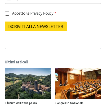
P
Accetto le
Privacy Policy
*
r
i
v
ISCRIVITI ALLA NEWSLETTER
a
c
y
*
Ultimi articoli
Il futuro dell’Italia passa
Congresso Nazionale