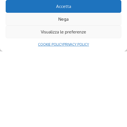
Accetta
Nega
Visualizza le preferenze
Continue Reading
COOKIE POLICY
PRIVACY POLICY
Seguici
Facebook
X (Twitter)
24,661
2,508
Fans
Followers
Mi piace
Segui
Instagram
Youtube
5,150
8
Followers
Iscritti
Segui
Iscriviti