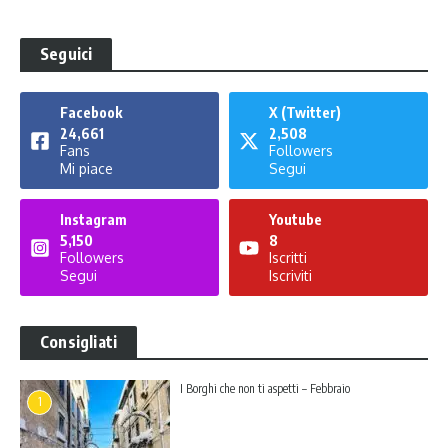
Seguici
Facebook
X (Twitter)
24,661
2,508
Fans
Followers
Mi piace
Segui
Instagram
Youtube
5,150
8
Followers
Iscritti
Segui
Iscriviti
Consigliati
I Borghi che non ti aspetti – Febbraio
1