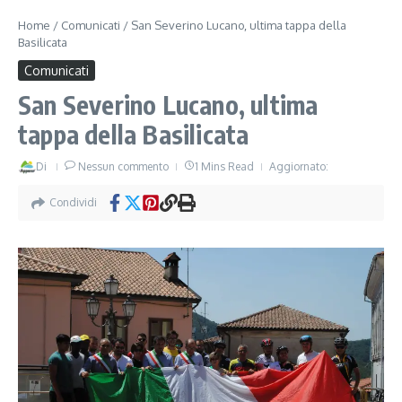
Home
/
Comunicati
/
San Severino Lucano, ultima tappa della
Basilicata
Comunicati
San Severino Lucano, ultima
tappa della Basilicata
Di
Nessun commento
1 Mins Read
Aggiornato:
Condividi