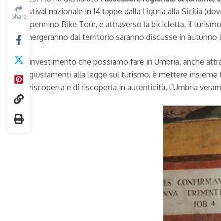
festival nazionale in 14 tappe dalla Liguria alla Sicilia (
Share
Appennino Bike Tour, e attraverso la bicicletta, il turis
emergeranno dal territorio saranno discusse in autunno 
“L’investimento che possiamo fare in Umbria, anche attra
aggiustamenti alla legge sul turismo, è mettere insieme 
di riscoperta e di riscoperta in autenticità, l’Umbria vera