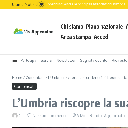
Salta al contenuto
Ultime Notizie
 dell’Italia passa dall’Appennino: Anci e le principali associazioni nazionali guidano .
Chi siamo
Piano nazionale
Area stampa
Accedi
Partecipa
Servizi
Newsletter
Segnala evento
Richieste
Home
/
Comunicati
/
L’Umbria riscopre la sua identità: è boom di ci
Comunicati
L’Umbria riscopre la su
Di
Nessun commento
6 Mins Read
Aggiornato: