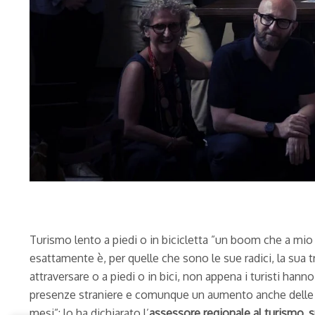
Turismo lento a piedi o in bicicletta ”un boom che a mio 
esattamente è, per quelle che sono le sue radici, la sua
attraversare o a piedi o in bici, non appena i turisti ha
presenze straniere e comunque un aumento anche delle pr
mesi”: lo ha dichiarato l’
assessore regionale al turismo, 