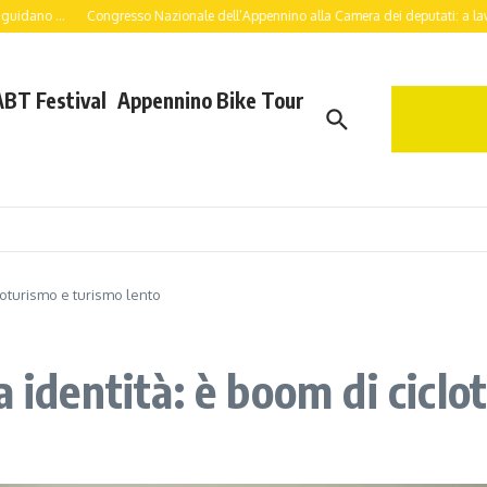
..
Congresso Nazionale dell’Appennino alla Camera dei deputati: a lavoro per un
ABT Festival
Appennino Bike Tour
cloturismo e turismo lento
a identità: è boom di cicl