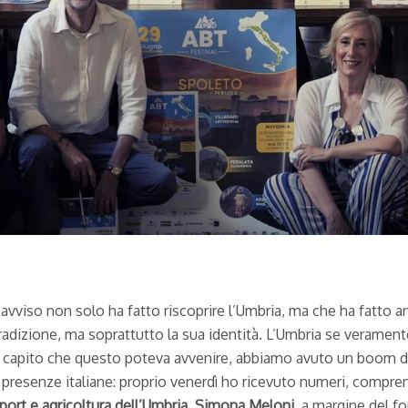
avviso non solo ha fatto riscoprire l’Umbria, ma che ha fatto a
 tradizione, ma soprattutto la sua identità. L’Umbria se verame
nno capito che questo poteva avvenire, abbiamo avuto un boom di
esenze italiane: proprio venerdì ho ricevuto numeri, comprens
sport e agricoltura dell’Umbria, Simona Meloni
, a margine del f