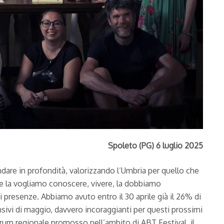
Spoleto (PG) 6 luglio 2025
ndare in profondità, valorizzando l’Umbria per quello che
nte la vogliamo conoscere, vivere, la dobbiamo
 presenze. Abbiamo avuto entro il 30 aprile già il 26% di
ivi di maggio, davvero incoraggianti per questi prossimi
orum regionale promosso nell’ambito di ABT Festival, il