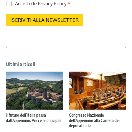
P
Accetto le
Privacy Policy
*
r
i
v
ISCRIVITI ALLA NEWSLETTER
a
c
y
*
Ultimi articoli
Il futuro dell’Italia passa
Congresso Nazionale
dall’Appennino: Anci e le principali
dell’Appennino alla Camera dei
...
deputati: a la ...