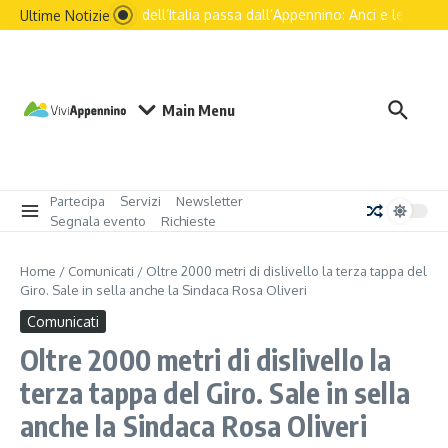
Salta al contenuto
Il futuro dell’Italia passa dall’Appennino: Anci e le principa
Ultime Notizie
Main Menu
Partecipa
Servizi
Newsletter
Segnala evento
Richieste
Home
/
Comunicati
/
Oltre 2000 metri di dislivello la terza tappa del
Giro. Sale in sella anche la Sindaca Rosa Oliveri
Comunicati
Oltre 2000 metri di dislivello la
terza tappa del Giro. Sale in sella
anche la Sindaca Rosa Oliveri