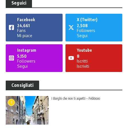
Seguici
Facebook
X (Twitter)
24,661
2,508
Fans
Followers
Mi piace
Segui
Instagram
Youtube
5,150
8
Followers
Iscritti
Segui
Iscriviti
Consigliati
I Borghi che non ti aspetti – Febbraio
1