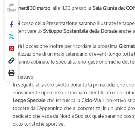
Venerdì 30 marzo
, alle 11.30 presso la
Sala Giunta del CON
Share
Share
Nel corso della Presentazione saranno illustrate le tappe d
incentivare lo
Sviluppo Sostenibile della Dorsale
anche at
Sarà l’occasione inoltre per ricordare la prossima
Giorna
realizzazione di un maxi calendario di eventi lungo tutta 
saranno abbinate le specialità eno-gastronomiche del terr
Obiettivo
In seguito al lavoro svolto durante la prima edizione che h
nuovamente ripercorso il tracciato identificato con l’obie
Legge Speciale
che istituisca la
Ciclo-Via
. L’obiettivo st
toccate dall’Appennino che si concretizzi in un unico pr
dedicato che vada da Nord a Sud sul quale saranno costru
ciclo turistiche sportive.