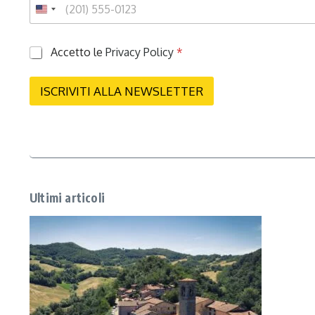
P
Accetto le
Privacy Policy
*
r
i
v
ISCRIVITI ALLA NEWSLETTER
a
c
y
*
Ultimi articoli