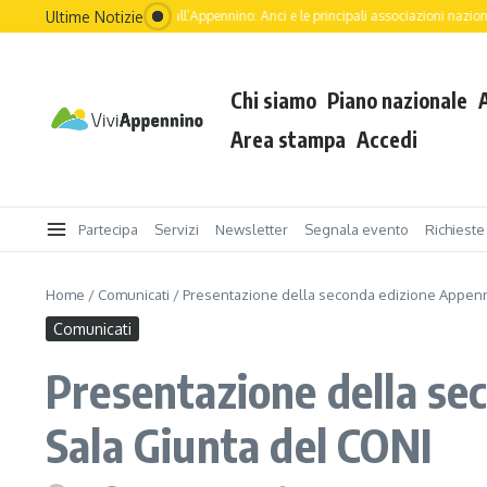
Salta al contenuto
Ultime Notizie
ro dell’Italia passa dall’Appennino: Anci e le principali associazioni nazionali guidano
Chi siamo
Piano nazionale
Area stampa
Accedi
Partecipa
Servizi
Newsletter
Segnala evento
Richieste
Home
/
Comunicati
/
Presentazione della seconda edizione Appenni
Comunicati
Presentazione della se
Sala Giunta del CONI