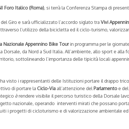
I Foro Italico (Roma)
, si terrà la Conferenza Stampa di prese
el Giro e sarà ufficializzato l’accordo siglato tra
Vivi Appenni
traverso l’utilizzo della bicicletta ed il ciclo-turismo, valorizza
ta Nazionale Appennino Bike Tour
in programma per le giornat
la Dorsale, da Nord a Sud Italia. All’ambiente, allo sport e alla
itorio, sottolineando l’importanza delle tipicità locali appenni
a visto i rappresentanti delle Istituzioni portare il drappo tric
ttivo di portare la
Ciclo-Via
all’attenzione del
Parlamento
e de
rategico
è
rendere visibile il percorso turistico della Dorsale l
ogetto nazionale, operando interventi mirati che possano portar
iti i progetti di cicloturismo e di valorizzazione ambientale 