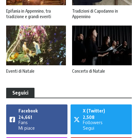
Epifania in Appennino, tra
Tradizioni di Capodanno in
tradizione e grandi eventi
Appennino
Eventi di Natale
Concerto di Natale
Seguici
Facebook
X (Twitter)
24,661
2,508
Fans
Followers
Mi piace
Segui