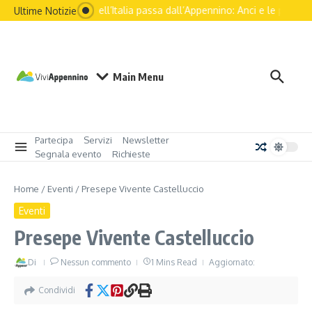
Il futuro dell’Italia passa dall’Appennino: Anci e le principa
Ultime Notizie
Main Menu
Partecipa
Servizi
Newsletter
Segnala evento
Richieste
Home
/
Eventi
/
Presepe Vivente Castelluccio
Eventi
Presepe Vivente Castelluccio
Di
Nessun commento
1 Mins Read
Aggiornato:
Condividi