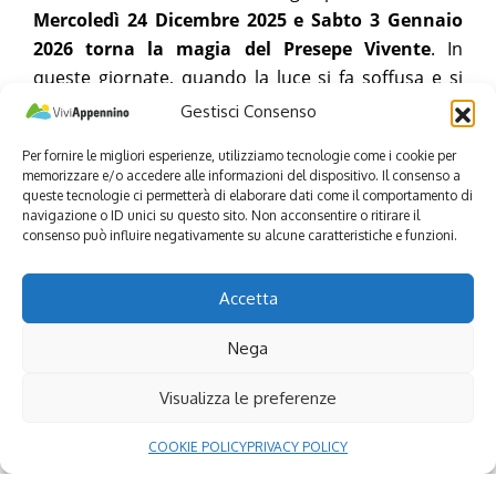
Mercoledì 24 Dicembre 2025 e Sabto 3 Gennaio
2026 torna la magia del Presepe Vivente
. In
queste giornate, quando la luce si fa soffusa e si
accendono falò, ceri e fiaccole, lungo le vie del
Gestisci Consenso
paese sarà possibile rivivere l’atmosfera della
Per fornire le migliori esperienze, utilizziamo tecnologie come i cookie per
Betlemme di 2000 anni fa, tra antichi mestieri e
memorizzare e/o accedere alle informazioni del dispositivo. Il consenso a
figuranti in costume.
queste tecnologie ci permetterà di elaborare dati come il comportamento di
navigazione o ID unici su questo sito. Non acconsentire o ritirare il
La tradizione risale al 1958, quando si svolse la
consenso può influire negativamente su alcune caratteristiche e funzioni.
primissima edizione, per poi riprendere a cadenza
biennale dopo una pausa di quasi trent’anni nel
Accetta
1984. Tutto il paese viene coinvolto per dare vita a
Nega
questa rappresentazione, regalando emozioni
uniche a coloro che passeggiano per le strade, i
Visualizza le preferenze
vicoli e le volte di questo borgo medioevale.
Continue Reading
COOKIE POLICY
PRIVACY POLICY
© gianluca_gio87
© oscarrosiphoto
© Fiumalbo Events
Seguici