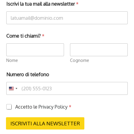
Iscrivi la tua mail alla newsletter
*
Come ti chiami?
*
Nome
Cognome
Numero di telefono
P
Accetto le
Privacy Policy
*
r
i
v
ISCRIVITI ALLA NEWSLETTER
a