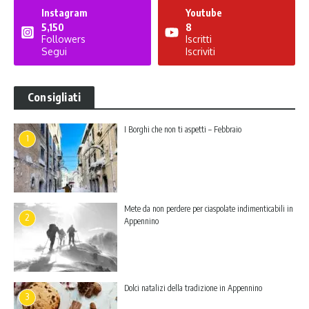
Instagram
Youtube
5,150
8
Followers
Iscritti
Segui
Iscriviti
Consigliati
I Borghi che non ti aspetti – Febbraio
1
Mete da non perdere per ciaspolate indimenticabili in
2
Appennino
Dolci natalizi della tradizione in Appennino
3