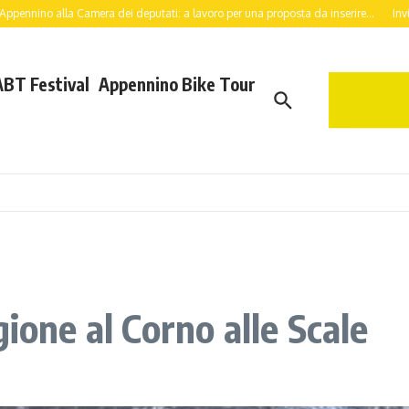
lla Camera dei deputati: a lavoro per una proposta da inserire...
Invio Candid
ABT Festival
Appennino Bike Tour
ione al Corno alle Scale