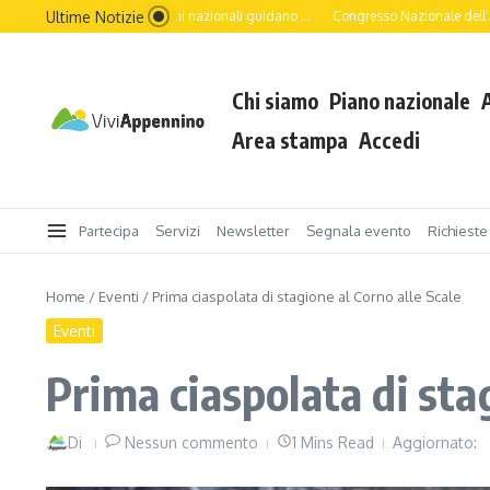
Ultime Notizie
principali associazioni nazionali guidano ...
Congresso Nazionale dell’Appennino a
Chi siamo
Piano nazionale
Area stampa
Accedi
Partecipa
Servizi
Newsletter
Segnala evento
Richieste
Home
/
Eventi
/
Prima ciaspolata di stagione al Corno alle Scale
Eventi
Prima ciaspolata di stag
Di
Nessun commento
1 Mins Read
Aggiornato: