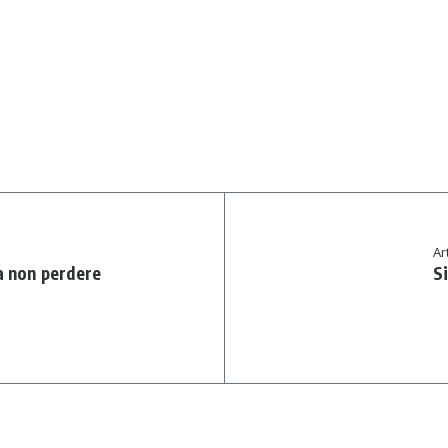
Ar
a non perdere
Si