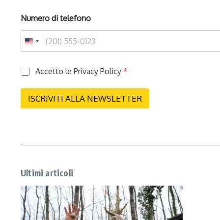
Numero di telefono
P
Accetto le
Privacy Policy
*
r
i
v
ISCRIVITI ALLA NEWSLETTER
a
c
y
*
Ultimi articoli