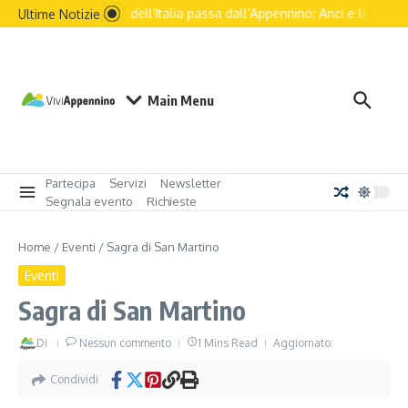
Il futuro dell’Italia passa dall’Appennino: Anci e le princi
Ultime Notizie
Main Menu
Partecipa
Servizi
Newsletter
Segnala evento
Richieste
Home
/
Eventi
/
Sagra di San Martino
Eventi
Sagra di San Martino
Di
Nessun commento
1 Mins Read
Aggiornato:
Condividi