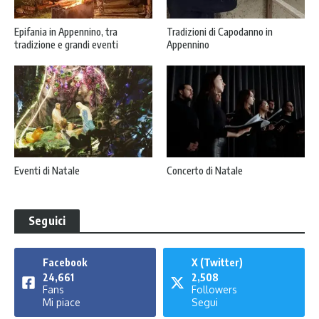
Epifania in Appennino, tra
Tradizioni di Capodanno in
tradizione e grandi eventi
Appennino
Eventi di Natale
Concerto di Natale
Seguici
Facebook
X (Twitter)
24,661
2,508
Fans
Followers
Mi piace
Segui