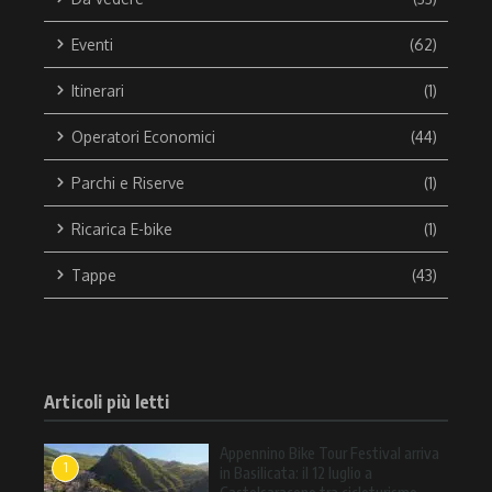
Eventi
(62)
Itinerari
(1)
Operatori Economici
(44)
Parchi e Riserve
(1)
Ricarica E-bike
(1)
Tappe
(43)
Articoli più letti
Appennino Bike Tour Festival arriva
1
in Basilicata: il 12 luglio a