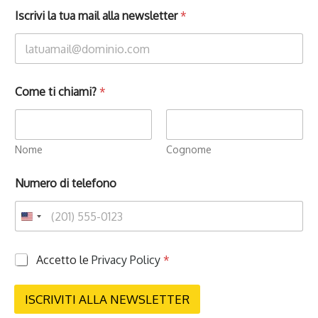
Iscrivi la tua mail alla newsletter
*
Come ti chiami?
*
Nome
Cognome
Numero di telefono
P
Accetto le
Privacy Policy
*
r
i
v
ISCRIVITI ALLA NEWSLETTER
a