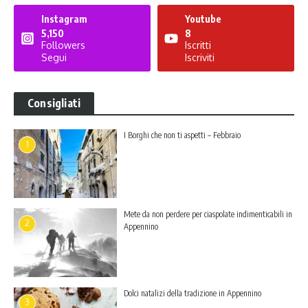
Instagram
Youtube
5,150
8
Followers
Iscritti
Segui
Iscriviti
Consigliati
I Borghi che non ti aspetti – Febbraio
1
Mete da non perdere per ciaspolate indimenticabili in
2
Appennino
Dolci natalizi della tradizione in Appennino
3