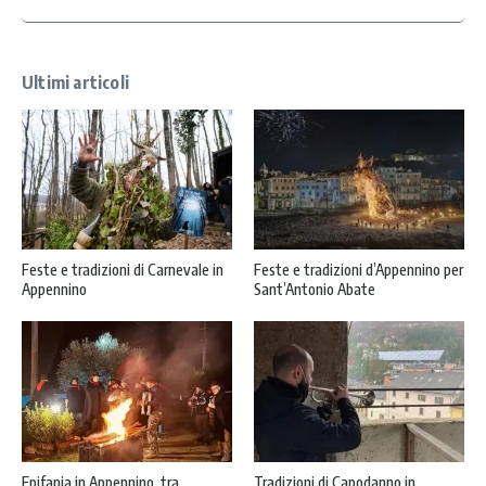
*
Ultimi articoli
Feste e tradizioni di Carnevale in
Feste e tradizioni d’Appennino per
Appennino
Sant’Antonio Abate
Epifania in Appennino, tra
Tradizioni di Capodanno in