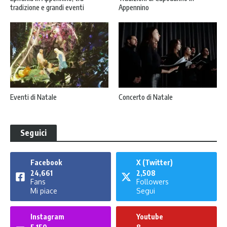
tradizione e grandi eventi
Appennino
Eventi di Natale
Concerto di Natale
Seguici
Facebook
X (Twitter)
24,661
2,508
Fans
Followers
Mi piace
Segui
Instagram
Youtube