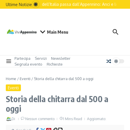
Il futuro dell’Italia passa dall’Appennino: Anci e le princi
Ultime Notizie
Main Menu
Partecipa
Servizi
Newsletter
Segnala evento
Richieste
Home
/
Eventi
/
Storia della chitarra dal 500 a oggi
Eventi
Storia della chitarra dal 500 a
oggi
Di
Nessun commento
1 Mins Read
Aggiornato: