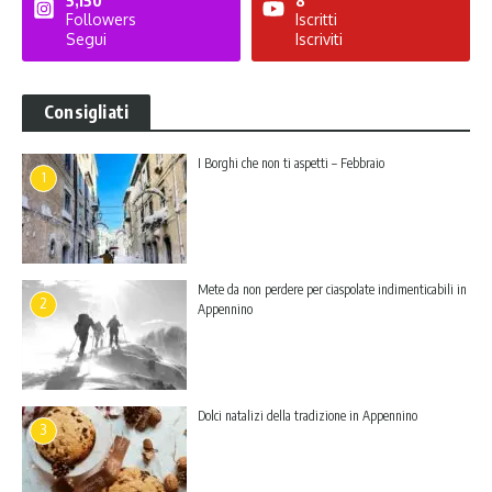
5,150
8
Followers
Iscritti
Segui
Iscriviti
Consigliati
I Borghi che non ti aspetti – Febbraio
1
Mete da non perdere per ciaspolate indimenticabili in
2
Appennino
Dolci natalizi della tradizione in Appennino
3