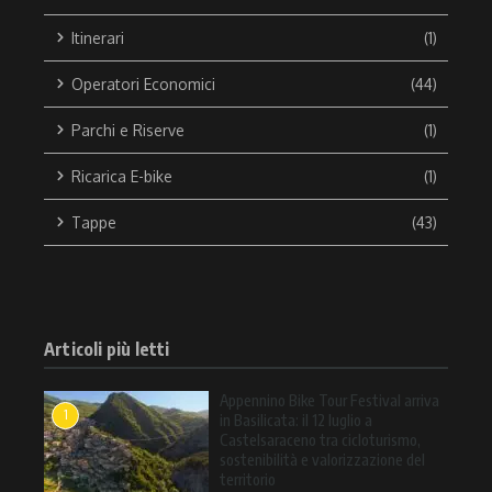
Itinerari
(1)
Operatori Economici
(44)
Parchi e Riserve
(1)
Ricarica E-bike
(1)
Tappe
(43)
Articoli più letti
Appennino Bike Tour Festival arriva
1
in Basilicata: il 12 luglio a
Castelsaraceno tra cicloturismo,
sostenibilità e valorizzazione del
territorio