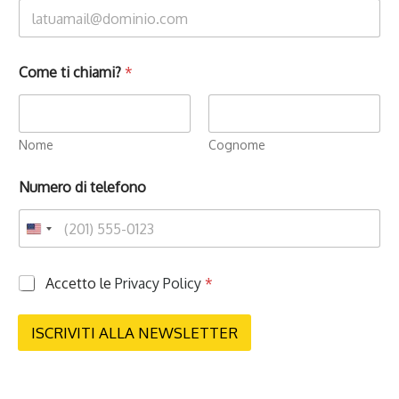
Come ti chiami?
*
Nome
Cognome
Numero di telefono
P
Accetto le
Privacy Policy
*
r
i
v
ISCRIVITI ALLA NEWSLETTER
a
c
y