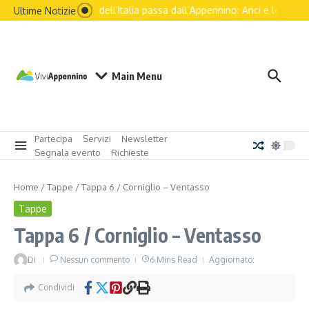
Il futuro dell’Italia passa dall’Appennino: Anci e le princip
Ultime Notizie
Main Menu
Partecipa
Servizi
Newsletter
Segnala evento
Richieste
Home
/
Tappe
/
Tappa 6 / Corniglio – Ventasso
Tappe
Tappa 6 / Corniglio – Ventasso
Di
Nessun commento
6 Mins Read
Aggiornato:
Condividi