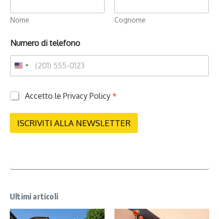
Nome
Cognome
Numero di telefono
P
Accetto le
Privacy Policy
*
r
i
v
ISCRIVITI ALLA NEWSLETTER
a
c
y
*
Ultimi articoli