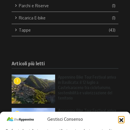
Parchi e Riserve
(1)
Ricarica E-bike
(1)
Tappe
(43)
Articoli più letti
Appennino Bike Tour Festival arriva
1
in Basilicata: il 12 luglio a
Castelsaraceno tra cicloturismo,
sostenibilità e valorizzazione del
territorio
Appennino Bike Tour Festival arriva
2
a Valle Agricola: l’11 luglio una
Gestisci Consenso
giornata tra cicloturismo, natura e
sapori dell’Alto Casertano