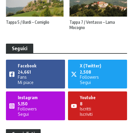
Tappa 5 / Bardi – Corniglio
Tappa 7 / Ventasso – Lama
Mocogno
Seguici
Facebook
X (Twitter)
24,661
2,508
Fans
Followers
Mi piace
Segui
Instagram
Youtube
5,150
8
Followers
Iscritti
Segui
Iscriviti