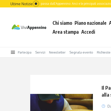
Salta al contenuto
Ultime Notizie
Il futuro dell’Italia passa dall’Appennino: Anci e le principali associazion
Chi siamo
Piano nazionale
Area stampa
Accedi
Partecipa
Servizi
Newsletter
Segnala evento
Richieste
Il P
alla
Da