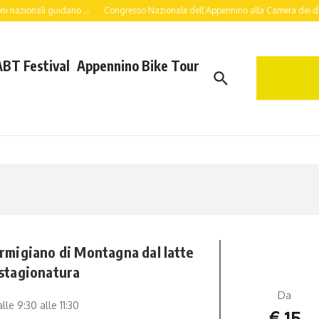
i nazionali guidano ...
Congresso Nazionale dell’Appennino alla Camera dei deput
ABT Festival
Appennino Bike Tour
armigiano di Montagna dal latte
 stagionatura
Da
lle 9:30 alle 11:30
€ 15