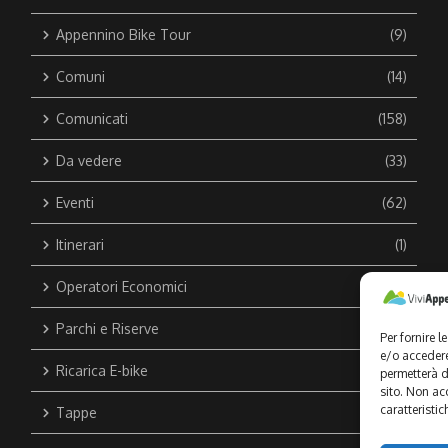
Appennino Bike Tour
(9)
Comuni
(14)
Comunicati
(158)
Da vedere
(33)
Eventi
(62)
Itinerari
(1)
Operatori Economici
(44)
Parchi e Riserve
(1)
Per fornire 
e/o accedere
Ricarica E-bike
(1)
permetterà d
sito. Non ac
caratteristic
Tappe
(43)