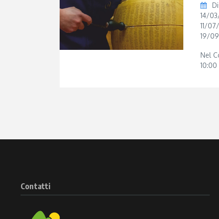
Di
14/03
11/07
19/09
Nel C
10:00 
Contatti