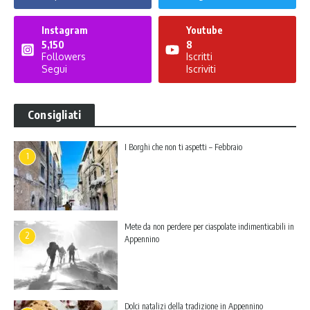
Instagram
Youtube
5,150
8
Followers
Iscritti
Segui
Iscriviti
Consigliati
I Borghi che non ti aspetti – Febbraio
1
Mete da non perdere per ciaspolate indimenticabili in
2
Appennino
Dolci natalizi della tradizione in Appennino