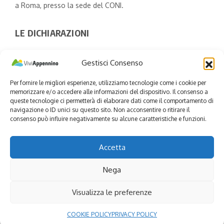
a Roma, presso la sede del CONI.
LE DICHIARAZIONI
L’Assessore al Turismo, Marketing Territoriale e Moda di
Gestisci Consenso
Regione Lombardia,
Debora Massari
, ha dichiarato:
“Appennino Bike Tour Festival rappresenta un’iniziativa di
Per fornire le migliori esperienze, utilizziamo tecnologie come i cookie per
grande valore perché unisce sport, turismo sostenibile e
memorizzare e/o accedere alle informazioni del dispositivo. Il consenso a
promozione territoriale, contribuendo a far conoscere e
queste tecnologie ci permetterà di elaborare dati come il comportamento di
navigazione o ID unici su questo sito. Non acconsentire o ritirare il
valorizzare luoghi autentici e straordinari della Lombardia.
consenso può influire negativamente su alcune caratteristiche e funzioni.
Le nostre aree interne custodiscono un patrimonio
naturalistico, culturale ed enogastronomico unico, che
merita di essere raccontato e vissuto attraverso esperienze
Accetta
capaci di generare attrattività e nuove opportunità di
sviluppo. Manifestazioni come questa dimostrano come la
Nega
mobilità lenta e il cicloturismo possano diventare strumenti
concreti di crescita per i territori, favorendo un turismo
Visualizza le preferenze
sempre più attento alla sostenibilità, alla qualità
dell’esperienza e alla scoperta delle eccellenze locali.”
COOKIE POLICY
PRIVACY POLICY