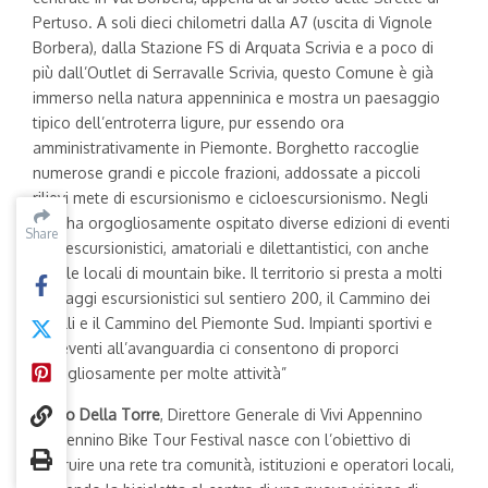
Pertuso. A soli dieci chilometri dalla A7 (uscita di Vignole
Borbera), dalla Stazione FS di Arquata Scrivia e a poco di
più dall’Outlet di Serravalle Scrivia, questo Comune è già
immerso nella natura appenninica e mostra un paesaggio
tipico dell’entroterra ligure, pur essendo ora
amministrativamente in Piemonte. Borghetto raccoglie
numerose grandi e piccole frazioni, addossate a piccoli
rilievi mete di escursionismo e cicloescursionismo. Negli
anni ha orgogliosamente ospitato diverse edizioni di eventi
Share
Share
cicloescursionistici, amatoriali e dilettantistici, con anche
scuole locali di mountain bike. Il territorio si presta a molti
passaggi escursionistici sul sentiero 200, il Cammino dei
Ribelli e il Cammino del Piemonte Sud. Impianti sportivi e
per eventi all’avanguardia ci consentono di proporci
orgogliosamente per molte attività”
Enrico Della Torre
, Direttore Generale di Vivi Appennino
“Appennino Bike Tour Festival nasce con l’obiettivo di
costruire una rete tra comunità, istituzioni e operatori locali,