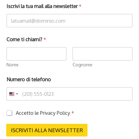
Iscrivi la tua mail alla newsletter
*
Come ti chiami?
*
Nome
Cognome
Numero di telefono
P
Accetto le
Privacy Policy
*
r
i
v
ISCRIVITI ALLA NEWSLETTER
a