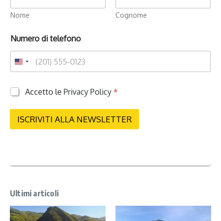
Nome
Cognome
Numero di telefono
P
Accetto le
Privacy Policy
*
r
i
v
ISCRIVITI ALLA NEWSLETTER
a
c
y
*
Ultimi articoli