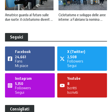
Amatrice guarda al futuro sulle
Cicloturismo e sviluppo delle aree
due ruote: il cicloturismo divent ...
interne: a Fabriano la nomina ...
Seguici
Facebook
X (Twitter)
24,661
2,508
Fans
Followers
Mi piace
Segui
Instagram
Youtube
5,150
8
Followers
Iscritti
Segui
Iscriviti
Consigliati