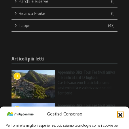
Parchi e Riserve
(1)
Ricarica E-bike
(1)
Tappe
(43)
Articoli più letti
Appennino Bike Tour Festival arriva
1
in Basilicata: il 12 luglio a
Castelsaraceno tra cicloturismo,
sostenibilità e valorizzazione del
territorio
Appennino Bike Tour Festival arriva
2
a Valle Agricola: l’11 luglio una
Gestisci Consenso
giornata tra cicloturismo, natura e
sapori dell’Alto Casertano
Per fornire le migliori esperienze, utilizziamo tecnologie come i cookie per