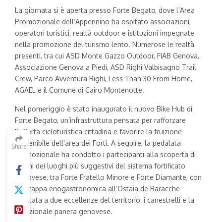
La giornata si è aperta presso Forte Begato, dove l’Area
Promozionale dell’Appennino ha ospitato associazioni,
operatori turistici, realtà outdoor e istituzioni impegnate
nella promozione del turismo lento. Numerose le realtà
presenti, tra cui ASD Monte Gazzo Outdoor, FIAB Genova,
Associazione Genova a Piedi, ASD Righi Valbisagno Trail
Crew, Parco Avventura Righi, Less Than 30 From Home,
AGAEL e il Comune di Cairo Montenotte.
Nel pomeriggio è stato inaugurato il nuovo Bike Hub di
Forte Begato, un’infrastruttura pensata per rafforzare
l’offerta cicloturistica cittadina e favorire la fruizione
sostenibile dell’area dei Forti. A seguire, la pedalata
Share
promozionale ha condotto i partecipanti alla scoperta di
alcuni dei luoghi più suggestivi del sistema fortificato
genovese, tra Forte Fratello Minore e Forte Diamante, con
una tappa enogastronomica all’Ostaia de Baracche
dedicata a due eccellenze del territorio: i canestrelli e la
tradizionale panera genovese.