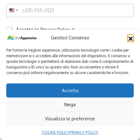
P
Accetto le
Privacy Policy
*
r
Gestisci Consenso
i
v
ISCRIVITI ALLA NEWSLETTER
Per fornire le migliori esperienze, utilizziamo tecnologie come i cookie per
a
memorizzare e/o accedere alle informazioni del dispositivo. Il consenso a
c
queste tecnologie ci permetterà di elaborare dati come il comportamento di
y
navigazione o ID unici su questo sito. Non acconsentire o ritirare il
*
consenso può influire negativamente su alcune caratteristiche e funzioni.
Accetta
Ultimi articoli
Nega
Visualizza le preferenze
COOKIE POLICY
PRIVACY POLICY