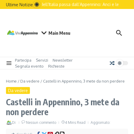
Il futuro dell’Italia passa dall’Appennino: Anci e le principali 
Ultime Notizie
Main Menu
Partecipa
Servizi
Newsletter
Segnala evento
Richieste
Home
/
Da vedere
/
Castelli in Appennino, 3 mete da non perdere
Da vedere
Castelli in Appennino, 3 mete da
non perdere
Di
Nessun commento
4 Mins Read
Aggiornato: