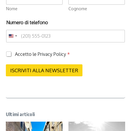
Nome
Cognome
Numero di telefono
P
Accetto le
Privacy Policy
*
r
i
v
ISCRIVITI ALLA NEWSLETTER
a
c
y
*
Ultimi articoli