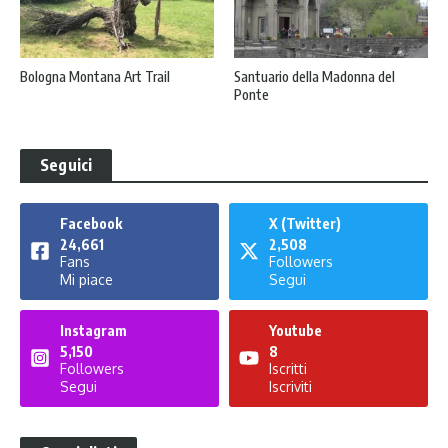
Bologna Montana Art Trail
Santuario della Madonna del
Ponte
Seguici
Facebook
X (Twitter)
24,661
2,508
Fans
Followers
Mi piace
Segui
Instagram
Youtube
5,150
8
Followers
Iscritti
Segui
Iscriviti