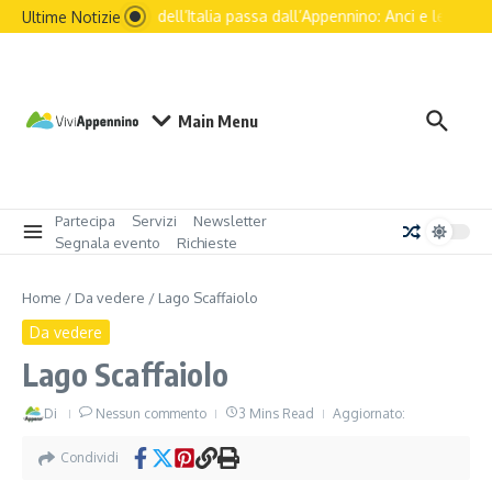
Il futuro dell’Italia passa dall’Appennino: Anci e le princip
Ultime Notizie
Main Menu
Partecipa
Servizi
Newsletter
Segnala evento
Richieste
Home
/
Da vedere
/
Lago Scaffaiolo
Da vedere
Lago Scaffaiolo
Di
Nessun commento
3 Mins Read
Aggiornato:
Condividi