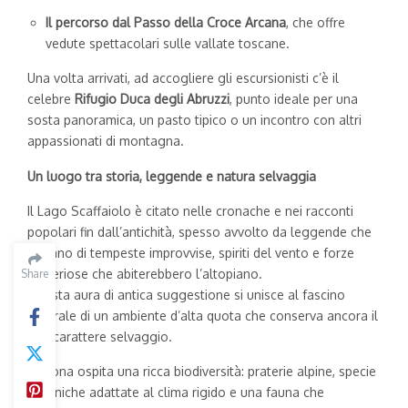
Il percorso dal Passo della Croce Arcana
, che offre
vedute spettacolari sulle vallate toscane.
Una volta arrivati, ad accogliere gli escursionisti c’è il
celebre
Rifugio Duca degli Abruzzi
, punto ideale per una
sosta panoramica, un pasto tipico o un incontro con altri
appassionati di montagna.
Un luogo tra storia, leggende e natura selvaggia
Il Lago Scaffaiolo è citato nelle cronache e nei racconti
popolari fin dall’antichità, spesso avvolto da leggende che
parlano di tempeste improvvise, spiriti del vento e forze
misteriose che abiterebbero l’altopiano.
Share
Questa aura di antica suggestione si unisce al fascino
naturale di un ambiente d’alta quota che conserva ancora il
suo carattere selvaggio.
La zona ospita una ricca biodiversità: praterie alpine, specie
botaniche adattate al clima rigido e una fauna che