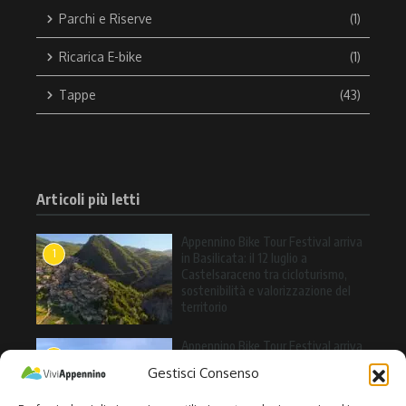
Parchi e Riserve
(1)
Ricarica E-bike
(1)
Tappe
(43)
Articoli più letti
Appennino Bike Tour Festival arriva
1
in Basilicata: il 12 luglio a
Castelsaraceno tra cicloturismo,
sostenibilità e valorizzazione del
territorio
Appennino Bike Tour Festival arriva
2
a Valle Agricola: l’11 luglio una
Gestisci Consenso
giornata tra cicloturismo, natura e
sapori dell’Alto Casertano