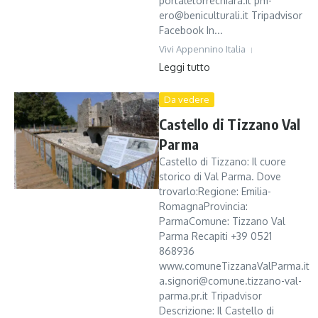
portaletorrechiara.it pm-
ero@beniculturali.it Tripadvisor
Facebook In...
Vivi Appennino Italia
Leggi tutto
Da vedere
Castello di Tizzano Val
Parma
Castello di Tizzano: Il cuore
storico di Val Parma. Dove
trovarlo:Regione: Emilia-
RomagnaProvincia:
ParmaComune: Tizzano Val
Parma Recapiti +39 0521
868936
www.comuneTizzanaValParma.it
a.signori@comune.tizzano-val-
parma.pr.it Tripadvisor
Descrizione: Il Castello di