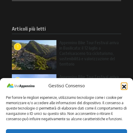
Articoli più letti
Appennino Bike Tour Festival arriva
1
in Basilicata: il 12 luglio a
Castelsaraceno tra cicloturismo,
sostenibilità e valorizzazione del
territorio
Appennino Bike Tour Festival arriva
2
a Valle Agricola: l’11 luglio una
Gestisci Consenso
giornata tra cicloturismo, natura e
sapori dell’Alto Casertano
Per fornire le migliori esperienze, utilizziamo tecnologie come i cookie per
memorizzare e/o accedere alle informazioni del dispositivo. Il consenso a
queste tecnologie ci permetterà di elaborare dati come il comportamento di
Il 10 luglio Appennino Bike Tour
navigazione o ID unici su questo sito. Non acconsentire o ritirare il
3
Festival 2026 arriva a Carovilli (IS):
consenso può influire negativamente su alcune caratteristiche e funzioni.
cicloturismo, sostenibilità e
valorizzazione del territorio nel
cuore dell’Alto Molise