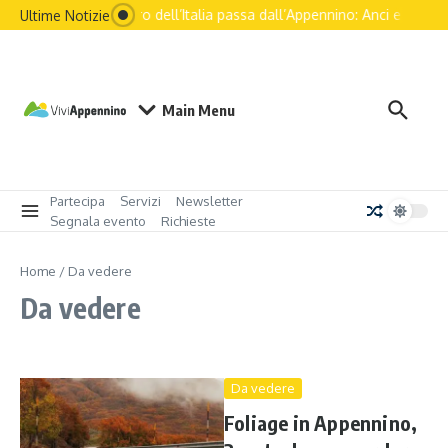
Salta al contenuto
Il futuro dell’Italia passa dall’Appennino: Anci e le prin
Ultime Notizie
Main Menu
Partecipa
Servizi
Newsletter
Segnala evento
Richieste
Home
/
Da vedere
Da vedere
Da vedere
Foliage in Appennino,