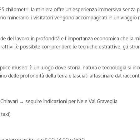
25 chilometri, la miniera offre un’esperienza immersiva senza pa
ino minerario, i visitatori vengono accompagnati in un viaggio n
 sfide del lavoro in profondità e l’importanza economica che la mi
rattivi, è possibile comprendere le tecniche estrattive, gli strum
lice museo: è un luogo dove storia, natura e tecnologia si in
no delle profondità della terra e lasciati affascinare dal raccont
Chiavari → seguire indicazioni per Ne e Val Graveglia
 taxi)
artenze visite alle 11:00, 14:00 e 15:30