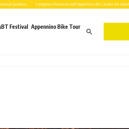
ano ...
Congresso Nazionale dell’Appennino alla Camera dei deputati: a lavoro pe
ABT Festival
Appennino Bike Tour