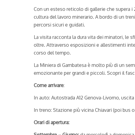
Con un esteso reticolo di gallerie che supera i 
cultura del lavoro minerario. A bordo di un tren
percorsi sicuri e guidati.
La visita racconta la dura vita dei minatori, le
oltre. Attraverso esposizioni e allestimenti inte
corso del tempo.
La Miniera di Gambatesa è molto più di un semp
emozionante per grandi e piccoli. Scopri il fasci
Come arrivare
:
In auto: Autostrada A12 Genova-Livorno, uscita 
In treno: Stazione più vicina Chiavari (poi bus o
Orari di apertura:
Settembre – Giugno:
da mercoledì a domenica, p