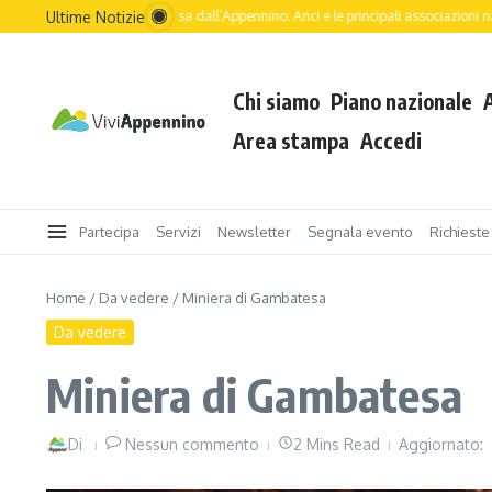
Ultime Notizie
turo dell’Italia passa dall’Appennino: Anci e le principali associazioni nazionali guid
Chi siamo
Piano nazionale
Area stampa
Accedi
Partecipa
Servizi
Newsletter
Segnala evento
Richieste
Home
/
Da vedere
/
Miniera di Gambatesa
Da vedere
Miniera di Gambatesa
Di
Nessun commento
2 Mins Read
Aggiornato: