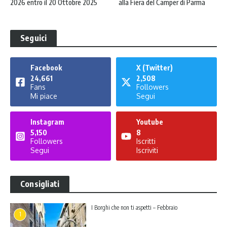
2026 entro il 20 Ottobre 2025
alla Fiera del Camper di Parma
Seguici
Facebook
X (Twitter)
24,661
2,508
Fans
Followers
Mi piace
Segui
Instagram
Youtube
5,150
8
Followers
Iscritti
Segui
Iscriviti
Consigliati
I Borghi che non ti aspetti – Febbraio
1