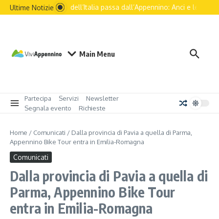
Salta al contenuto
Il futuro dell’Italia passa dall’Appennino: Anci e le princip
Ultime Notizie
Main Menu
Partecipa
Servizi
Newsletter
Segnala evento
Richieste
Home
/
Comunicati
/
Dalla provincia di Pavia a quella di Parma,
Appennino Bike Tour entra in Emilia-Romagna
Comunicati
Dalla provincia di Pavia a quella di
Parma, Appennino Bike Tour
entra in Emilia-Romagna