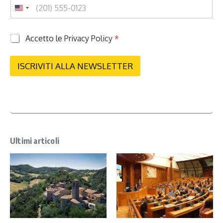
P
Accetto le
Privacy Policy
*
r
i
v
ISCRIVITI ALLA NEWSLETTER
a
c
y
*
Ultimi articoli