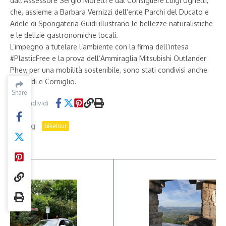
dall’Assessore Sergio Moretti e dal Consigliere Luigi Ughetti,
che, assieme a Barbara Vernizzi dell’ente Parchi del Ducato e
Adele di Spongateria Guidi illustrano le bellezze naturalistiche
e le delizie gastronomiche locali.
L’impegno a tutelare l’ambiente con la firma dell’intesa
#PlasticFree e la prova dell’Ammiraglia Mitsubishi Outlander
Phev, per una mobilità sostenibile, sono stati condivisi anche
da Bardi e Corniglio.
Share
Share
Condividi
Tag:
biketour