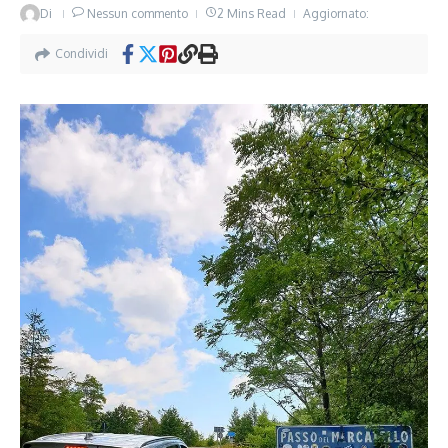
Di
Nessun commento
2 Mins Read
Aggiornato:
Condividi