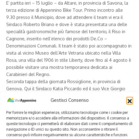
E’ partita ieri – 15 luglio – da Altare, in provincia di Savona, la
terza edizione di Appennino Bike Tour. Primo incontro alle
9.30 presso il Municipio, dove ad attendere il team vi era il
Sindaco Roberto Briano e dove è stata presentata una delle
specialità gastronomiche più famose del territorio, il Riso in
Cagnone, inserito nell’elenco dei prodotti De.Co –
Denominazioni Comunali. Il team è stato poi accompagnato in
visita al vicino Museo dell’Arte Vetraria ubicato nella Villa
Rosa, una villa del 1906 in stile Liberty, dove fino al 4 agosto è
possibile visitare una mostra temporanea dedicata ai
Carabinieri del Regno.
Seconda tappa della giornata Rossiglione, in provincia di
Genova. Qui il Sindaco Katia Piccardo ed il suo Vice Giorgio
Bassano hanno accolto Appennino Bike Tour con i prodotti
Gestisci Consenso
caseari dell’Azienda Agricola Cascina Battura e i prodotti da
forno della Pasticceria Leoncini.
Per fornire le migliori esperienze, utilizziamo tecnologie come i cookie per
Alle 20, come da programma, il team è poi arrivato alla terza
memorizzare e/o accedere alle informazioni del dispositivo. Il consenso a
queste tecnologie ci permetterà di elaborare dati come il comportamento di
tappa della giornata, Ronco Scrivia. A dare il benvenuto il
navigazione o ID unici su questo sito. Non acconsentire o ritirare il
Sindaco Rosa Olivieri e l’Assessore Sergio Agosti insieme ai
consenso può influire negativamente su alcune caratteristiche e funzioni.
sindaci di alcuni paesi limitrofi: Ino Brassesco (Valbrevenna),