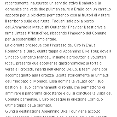
recentemente inaugurato un servizio attivo il sabato e la
domenica che vede due pullman salire a Brallo con un carrello
apposta per le biciclette permettendo così ai fruitori di visitare
il territorio sulle due ruote. Tagliani sale poi a bordo
dell’Ammiraglia Mitsubishi Outlander Phev per il test drive e
firma l’intesa #PlasticFree, ribadendo l’impegno del Comune
per la sostenibilità ambientale.
La giornata prosegue con l’ingresso del Giro in Emilia
Romagna, a Bardi, quinta tappa di Appennino Bike Tour, dove il
Sindaco Giancarlo Mandelli insieme a produttori e volontari
locali, presenta due eccellenze gastronomiche: la torta di
verza e i crocetti, inseriti nell’elenco De.Co. Il team viene poi
accompagnato alla Fortezza, legata storicamente ai Grimaldi
del Principato di Monaco. Essa domina la vallata con i suoi
bastioni e i suoi camminamenti di ronda, che permettono di
ammirare il panorama circostante e qui si conclude la visita del
Comune parmense, il Giro prosegue in direzione Corniglio,
ultima tappa della giornata.
Giunti a destinazione Appennino Bike Tour viene accolto