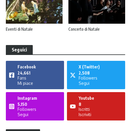
Eventi di Natale
Concerto di Natale
Seguici
Facebook
X (Twitter)
24,661
2,508
Fans
Followers
Mi piace
Segui
Instagram
Youtube
5,150
8
Followers
Iscritti
Segui
Iscriviti