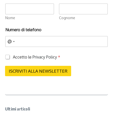
Nome
Cognome
Numero di telefono
P
Accetto le
Privacy Policy
*
r
i
v
ISCRIVITI ALLA NEWSLETTER
a
c
y
*
Ultimi articoli