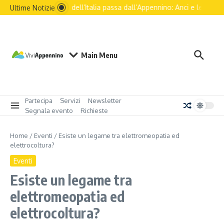
Il futuro dell’Italia passa dall’Appennino: Anci e le princip
Ultime Notizie
Main Menu
Partecipa
Servizi
Newsletter
Segnala evento
Richieste
Home
/
Eventi
/
Esiste un legame tra elettromeopatia ed
elettrocoltura?
Eventi
Esiste un legame tra
elettromeopatia ed
elettrocoltura?