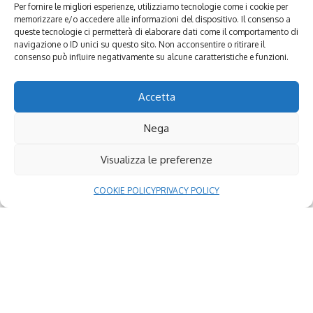
Per fornire le migliori esperienze, utilizziamo tecnologie come i cookie per
memorizzare e/o accedere alle informazioni del dispositivo. Il consenso a
Contatti:
queste tecnologie ci permetterà di elaborare dati come il comportamento di
+39 389 984 1277
navigazione o ID unici su questo sito. Non acconsentire o ritirare il
consenso può influire negativamente su alcune caratteristiche e funzioni.
Accetta
Nega
Visualizza le preferenze
Continue Reading
COOKIE POLICY
PRIVACY POLICY
Seguici
Facebook
X (Twitter)
24,661
2,508
Fans
Followers
Mi piace
Segui
Condividi