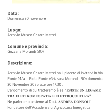
Data:
Domenica 30 novembre
Luogo:
Archivio Museo Cesare Mattei
Comune e provincia:
Grizzana Morandi (BO)
Descrizione:
Archivio Museo Cesare Mattei ha il piacere di invitarvi in Via
Ponte 14/a – Riola Ponte (Grizzana Morandi- BO) domenica
30 Novembre 2025 alle ore 17.30 .
L’argomento di cui tratteremo è se ❝𝐄𝐒𝐈𝐒𝐓𝐄 𝐔𝐍 𝐋𝐄𝐆𝐀𝐌𝐄
𝐓𝐑𝐀 𝐄𝐋𝐄𝐓𝐓𝐑𝐎𝐌𝐄𝐎𝐏𝐀𝐓𝐈𝐀 𝐄 𝐄𝐋𝐄𝐓𝐓𝐑𝐎𝐂𝐎𝐋𝐓𝐔𝐑𝐀❞
Ne parleremo assieme al Dott. 𝐀𝐍𝐃𝐑𝐄𝐀 𝐃𝐎𝐍𝐍𝐎𝐋𝐈 -
Fondatore dell’Accademia di Agricoltura Energetica