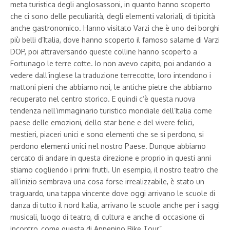
meta turistica degli anglosassoni, in quanto hanno scoperto
che ci sono delle peculiarità, degli elementi valoriali, di tipicità
anche gastronomico. Hanno visitato Varzi che è uno dei borghi
più belli d’Italia, dove hanno scoperto il famoso salame di Varzi
DOP, poi attraversando queste colline hanno scoperto a
Fortunago le terre cotte. Io non avevo capito, poi andando a
vedere dall’inglese la traduzione terrecotte, loro intendono i
mattoni pieni che abbiamo noi, le antiche pietre che abbiamo
recuperato nel centro storico. E quindi c’è questa nuova
tendenza nell’immaginario turistico mondiale dell’Italia come
paese delle emozioni, dello star bene e del vivere felici,
mestieri, piaceri unici e sono elementi che se si perdono, si
perdono elementi unici nel nostro Paese. Dunque abbiamo
cercato di andare in questa direzione e proprio in questi anni
stiamo cogliendo i primi frutti. Un esempio, il nostro teatro che
all’inizio sembrava una cosa forse irrealizzabile, è stato un
traguardo, una tappa vincente dove oggi arrivano le scuole di
danza di tutto il nord Italia, arrivano le scuole anche per i saggi
musicali, luogo di teatro, di cultura e anche di occasione di
incontro, come questa di Appenino Bike Tour”.