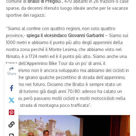
comune di
Brallo di Pregol
a , 470 abitanti in 26 frazioni o case
sparse, da decenni ritenuto luogo ideale anche per le vacanze
sportive dei ragazzi.
“Siamo al confine con quattro regioni, non solo quattro
province,-
spiega il vicesindaco Giovanni Garbarini
– Siamo sui
1000 metri e abbiamo il punto più alto degli appennini della
nostra zona perché il Monte Lesima, che abbiamo visto nel
filmato, è a 1724 metri ed è il punto più alto. Siamo anche una
tappa dell’Appennino Bike Tour da un po’ di anni, il
cicloturismo non è ancora sviluppato ma abbiamo dei ciclisti in
Share
zona che girano qualche pezzettino di strada dell’appennino,
speriamo nel futuro. Diciamo che Brallo è sempre stato un
paese di turismo già dagli anni 70/80: adesso ha calato un
pochino, però passano molti ciclisti e molti motocicilisti nella
nostra strada di montagna poco trafficata”.