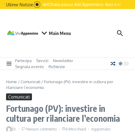
Salta al contenuto
Il futuro dell’Italia passa dall’Appennino: Anci e le princip
Ultime Notizie
Main Menu
Partecipa
Servizi
Newsletter
Segnala evento
Richieste
Home
/
Comunicati
/
Fortunago (PV): investire in cultura per
rilanciare l’economia
Comunicati
Fortunago (PV): investire in
cultura per rilanciare l’economia
Di
Nessun commento
6 Mins Read
Aggiornato: