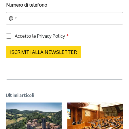
Numero di telefono
P
Accetto le
Privacy Policy
*
r
i
v
ISCRIVITI ALLA NEWSLETTER
a
c
y
*
Ultimi articoli