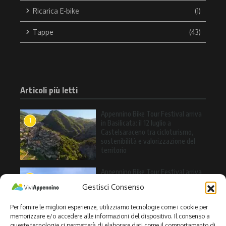
Ricarica E-bike
(1)
Tappe
(43)
Articoli più letti
Appennino Bike Tour Festival arriva
1
in Basilicata: il 12 luglio a
Castelsaraceno tra cicloturismo,
sostenibilità e valorizzazione del
territorio
Appennino Bike Tour Festival arriva
2
a Valle Agricola: l’11 luglio una
Gestisci Consenso
giornata tra cicloturismo, natura e
sapori dell’Alto Casertano
Per fornire le migliori esperienze, utilizziamo tecnologie come i cookie per
memorizzare e/o accedere alle informazioni del dispositivo. Il consenso a
queste tecnologie ci permetterà di elaborare dati come il comportamento di