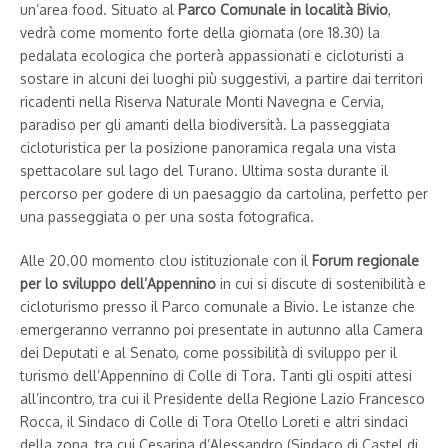
un’area food. Situato al
Parco Comunale in località Bivio
,
vedrà come momento forte della giornata (ore 18.30) la
pedalata ecologica che porterà appassionati e cicloturisti a
sostare in alcuni dei luoghi più suggestivi, a partire dai territori
ricadenti nella Riserva Naturale Monti Navegna e Cervia,
paradiso per gli amanti della biodiversità. La passeggiata
cicloturistica per la posizione panoramica regala una vista
spettacolare sul lago del Turano. Ultima sosta durante il
percorso per godere di un paesaggio da cartolina, perfetto per
una passeggiata o per una sosta fotografica.
Alle 20.00 momento clou istituzionale con il
Forum regionale
per lo sviluppo dell’Appennino
in cui si discute di sostenibilità e
cicloturismo presso il Parco comunale a Bivio. Le istanze che
emergeranno verranno poi presentate in autunno alla Camera
dei Deputati e al Senato, come possibilità di sviluppo per il
turismo dell’Appennino di Colle di Tora. Tanti gli ospiti attesi
all’incontro, tra cui il Presidente della Regione Lazio Francesco
Rocca, il Sindaco di Colle di Tora Otello Loreti e altri sindaci
della zona, tra cui Cesarina d’Alessandro (Sindaco di Castel di