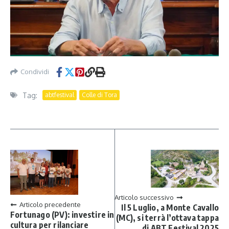
Condividi
Tag:
abtfestival
Colle di Tora
Articolo successivo
Articolo precedente
Il 5 Luglio, a Monte Cavallo
Fortunago (PV): investire in
(MC), si terrà l’ottava tappa
cultura per rilanciare
di ABT Festival 2025