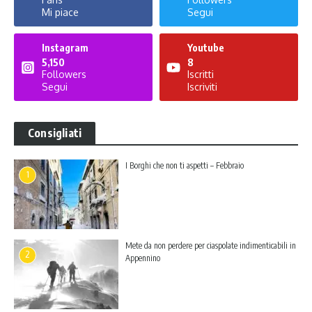
Mi piace
Segui
Instagram
Youtube
5,150
8
Followers
Iscritti
Segui
Iscriviti
Consigliati
I Borghi che non ti aspetti – Febbraio
1
Mete da non perdere per ciaspolate indimenticabili in
2
Appennino