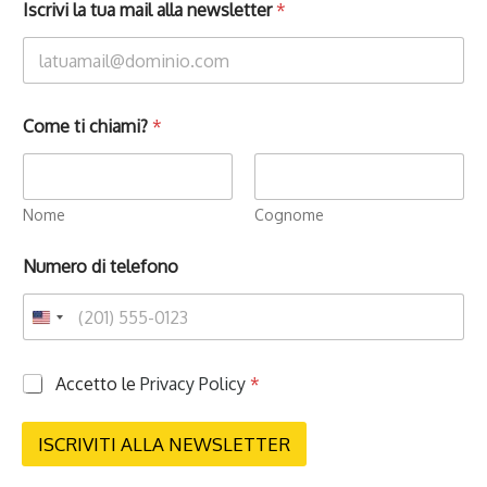
Iscrivi la tua mail alla newsletter
*
Come ti chiami?
*
Nome
Cognome
Numero di telefono
P
Accetto le
Privacy Policy
*
r
i
v
ISCRIVITI ALLA NEWSLETTER
a
c