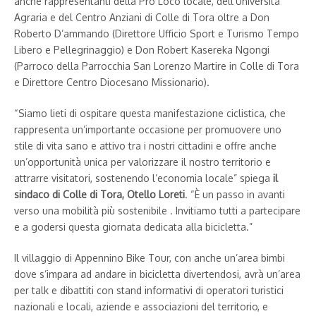
anche rappresentanti della Pro Loco locale, dell’Università
Agraria e del Centro Anziani di Colle di Tora oltre a Don
Roberto D’ammando (Direttore Ufficio Sport e Turismo Tempo
Libero e Pellegrinaggio) e Don Robert Kasereka Ngongi
(Parroco della Parrocchia San Lorenzo Martire in Colle di Tora
e Direttore Centro Diocesano Missionario).
“Siamo lieti di ospitare questa manifestazione ciclistica, che
rappresenta un’importante occasione per promuovere uno
stile di vita sano e attivo tra i nostri cittadini e offre anche
un’opportunità unica per valorizzare il nostro territorio e
attrarre visitatori, sostenendo l’economia locale” spiega
il
sindaco di Colle di Tora, Otello Loreti
. “È un passo in avanti
verso una mobilità più sostenibile . Invitiamo tutti a partecipare
e a godersi questa giornata dedicata alla bicicletta.”
Il villaggio di Appennino Bike Tour, con anche un’area bimbi
dove s’impara ad andare in bicicletta divertendosi, avrà un’area
per talk e dibattiti con stand informativi di operatori turistici
nazionali e locali, aziende e associazioni del territorio, e