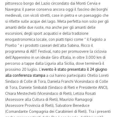
pittoresco borgo del Lazio circondato dai Monti Cervia e
Navegna: il paese conserva ancora oggi il fascino dei borghi
medievali, con vicoli stretti, case in pietra e un paesaggio che
si riflette sulle acque del lago. Meta perfetta non solo per gli
amanti delle due ruote, ma anche per gli amanti delle
escursioni, degli sport acquatici e della tradizione
enogastronomica locale, con piatti tipici come “ il Fagiolo a
Pisello ” e i prodotti caseari dell’alta Sabina. Ricco il
programma di ABT Festival, nato per promuovere la ciclovia
dell’Appennino in un ideale Giro d’Italia, in oltre 3.000 km di
percorso a tappe dalla Liguria alla Sicilia, dove terminerà il
prossimo 20 luglio. L’
evento è stato presentato il 24 giugno
alla conferenza stampa
a cui hanno partecipato Otello Loreti
Sindaco di Colle di Tora, Daniela Franchi Vicesindaco di Colle
di Tora, Daniele Sinibaldi (Sindaco di Rieti e Presidente ANCI),
Chiara Mestechelli (Vicesindaco di Rieti), Letizia Rosati
(Assessore alla Cultura di Rieti), Maurizio Ramagogi
(Assessore Provincia di Rieti), Salvatore Beneduce
(Comandante Compagnia dei Carabinieri di Rieti). Tra i presenti