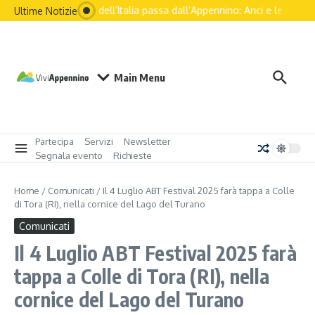
Salta al contenuto
Il futuro dell’Italia passa dall’Appennino: Anci e le principa
Ultime Notizie
Main Menu
Partecipa
Servizi
Newsletter
Segnala evento
Richieste
Home
/
Comunicati
/
Il 4 Luglio ABT Festival 2025 farà tappa a Colle
di Tora (RI), nella cornice del Lago del Turano
Comunicati
Il 4 Luglio ABT Festival 2025 farà
tappa a Colle di Tora (RI), nella
cornice del Lago del Turano