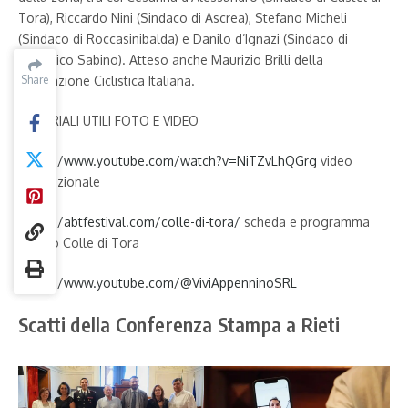
Tora), Riccardo Nini (Sindaco di Ascrea), Stefano Micheli
(Sindaco di Roccasinibalda) e Danilo d’Ignazi (Sindaco di
Paganico Sabino). Atteso anche Maurizio Brilli della
Share
Share
Federazione Ciclistica Italiana.
MATERIALI UTILI FOTO E VIDEO
https://www.youtube.com/watch?v=NiTZvLhQGrg
video
promozionale
https://abtfestival.com/colle-di-tora/
scheda e programma
evento Colle di Tora
https://www.youtube.com/@ViviAppenninoSRL
Scatti della Conferenza Stampa a Rieti