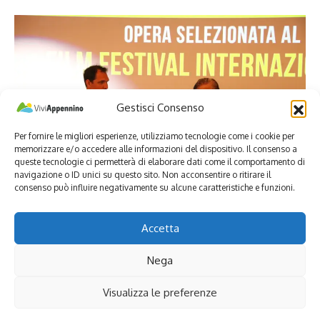
Gestisci Consenso
Per fornire le migliori esperienze, utilizziamo tecnologie come i cookie per
memorizzare e/o accedere alle informazioni del dispositivo. Il consenso a
queste tecnologie ci permetterà di elaborare dati come il comportamento di
navigazione o ID unici su questo sito. Non acconsentire o ritirare il
consenso può influire negativamente su alcune caratteristiche e funzioni.
Accetta
“Credo che investire in cultura, come dice qualcuno, non vuol
dire che non significa niente, investire in cultura io credo che
Nega
significa investire in economia e quindi creare possibilità anche
di uno sviluppo, di creare un indotto, soprattutto dal punto di
Visualizza le preferenze
vista turistico, e poi abbiamo investito sulla bellezza dei luoghi.
Proprio in questi giorni ho visto una testata internazionale,