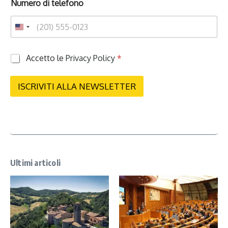
Numero di telefono
P
Accetto le
Privacy Policy
*
r
i
v
ISCRIVITI ALLA NEWSLETTER
a
c
y
*
Ultimi articoli