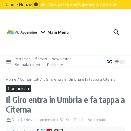
Salta al contenuto
Il futuro dell’Italia passa dall’Appennino: Anci e le principal
Ultime Notizie
Main Menu
Partecipa
Servizi
Newsletter
Segnala evento
Richieste
Home
/
Comunicati
/
Il Giro entra in Umbria e fa tappa a Citerna
Comunicati
Il Giro entra in Umbria e fa tappa a
Citerna
Di
Nessun commento
1 Mins Read
Aggiornato: