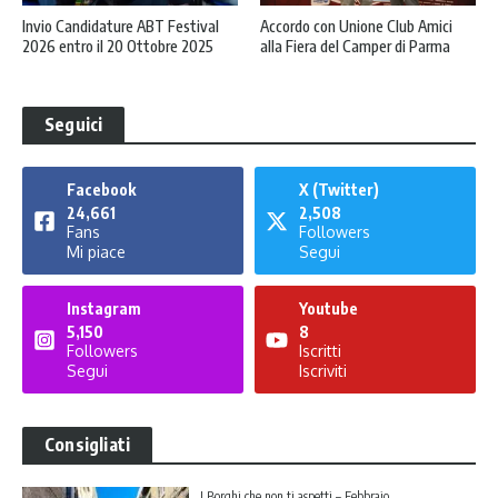
Invio Candidature ABT Festival
Accordo con Unione Club Amici
2026 entro il 20 Ottobre 2025
alla Fiera del Camper di Parma
Seguici
Facebook
X (Twitter)
24,661
2,508
Fans
Followers
Mi piace
Segui
Instagram
Youtube
5,150
8
Followers
Iscritti
Segui
Iscriviti
Consigliati
I Borghi che non ti aspetti – Febbraio