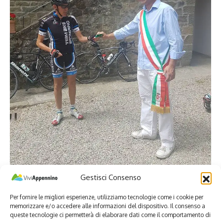
Gestisci Consenso
La decima tappa di Appennino Bike Tour è partita questa
mattina dinanzi al Palazzo Comunale di Barberino del Mugello
Per fornire le migliori esperienze, utilizziamo tecnologie come i cookie per
memorizzare e/o accedere alle informazioni del dispositivo. Il consenso a
alla volta di Pratovecchio Stia. Al ciclo-viaggio si sono uniti
queste tecnologie ci permetterà di elaborare dati come il comportamento di
alcuni membri del Team Bike Barberino, tra cui Ubaldo Baroni,