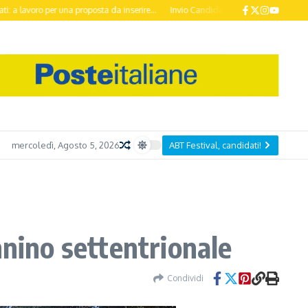
 una proposta da inserire...
Invio Candidature ABT Festival 2026 entro il 20 O
mercoledì, Agosto 5, 2026
ABT Festival, candidati!
nnino settentrionale
Condividi