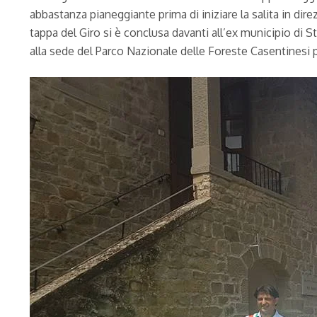
abbastanza pianeggiante prima di iniziare la salita in di
tappa del Giro si è conclusa davanti all’ex municipio di
alla sede del Parco Nazionale delle Foreste Casentinesi pa