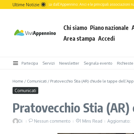
Salta al contenuto
Ultime Notizie
uro dell’Italia passa dall’Appennino: Anci e le principali associazioni nazionali guida
Chi siamo
Piano nazionale
Area stampa
Accedi
Partecipa
Servizi
Newsletter
Segnala evento
Richieste
Home
/
Comunicati
/
Pratovecchio Stia (AR) chiude le tappe dell’Ap
Comunicati
Pratovecchio Stia (AR) 
Di
Nessun commento
1 Mins Read
Aggiornato: