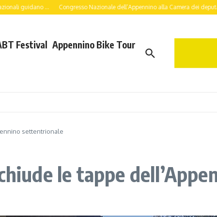
no ...
Congresso Nazionale dell’Appennino alla Camera dei deputati: a lavoro per
ABT Festival
Appennino Bike Tour
pennino settentrionale
chiude le tappe dell’Appe