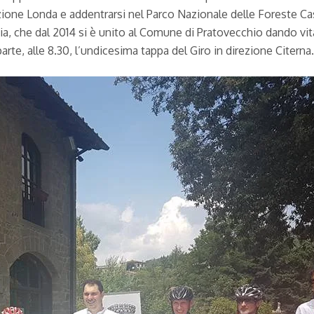
rezione Londa e addentrarsi nel Parco Nazionale delle Foreste Ca
 Stia, che dal 2014 si è unito al Comune di Pratovecchio dando
rte, alle 8.30, l’undicesima tappa del Giro in direzione Citerna.