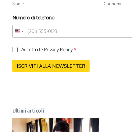
Nome
Cognome
Numero di telefono
P
Accetto le
Privacy Policy
*
r
i
v
ISCRIVITI ALLA NEWSLETTER
a
c
y
*
Ultimi articoli