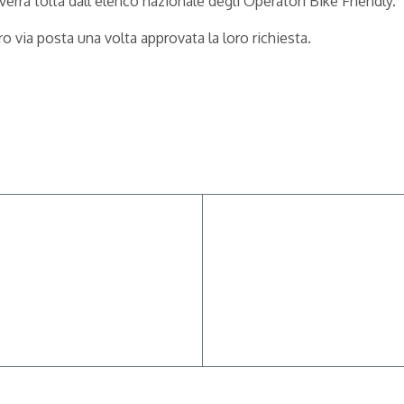
 verrà tolta dall’elenco nazionale degli Operatori Bike Friendly.
ro via posta una volta approvata la loro richiesta.