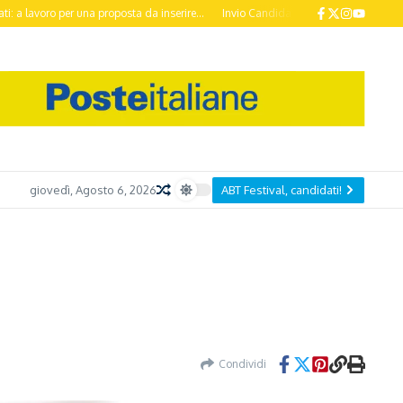
 per una proposta da inserire...
Invio Candidature ABT Festival 2026 entro il 
giovedì, Agosto 6, 2026
ABT Festival, candidati!
Condividi