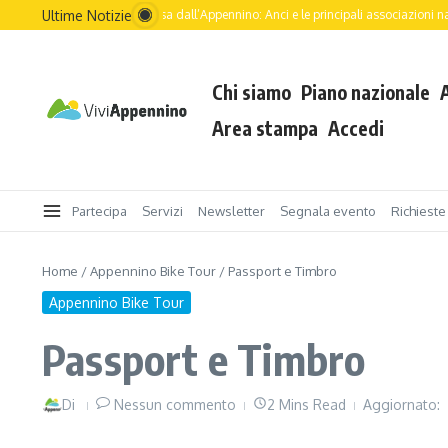
Ultime Notizie
 futuro dell’Italia passa dall’Appennino: Anci e le principali associazioni nazionali g
Chi siamo
Piano nazionale
Area stampa
Accedi
Partecipa
Servizi
Newsletter
Segnala evento
Richieste
Home
/
Appennino Bike Tour
/
Passport e Timbro
Appennino Bike Tour
Passport e Timbro
Di
Nessun commento
2 Mins Read
Aggiornato: