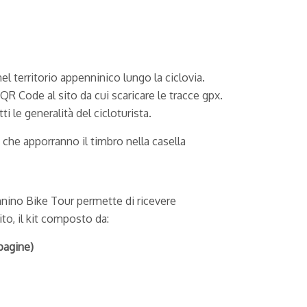
l territorio appenninico lungo la ciclovia.
e QR Code al sito da cui scaricare le tracce gpx.
 le generalità del cicloturista.
 che apporranno il timbro nella casella
nino Bike Tour permette di ricevere
ito, il kit composto da:
pagine)