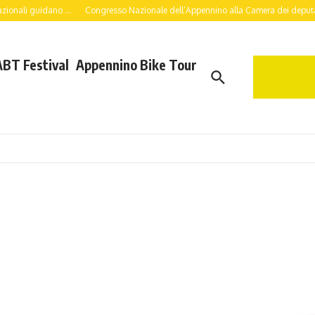
uidano ...
Congresso Nazionale dell’Appennino alla Camera dei deputati: a lavoro
ABT Festival
Appennino Bike Tour