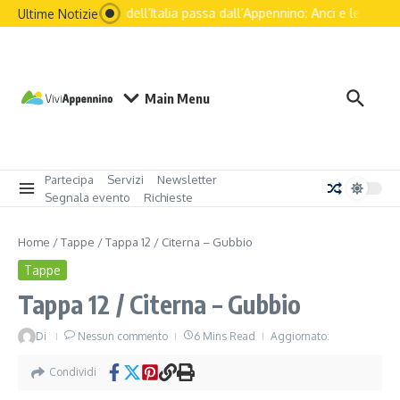
Il futuro dell’Italia passa dall’Appennino: Anci e le principa
Ultime Notizie
Main Menu
Partecipa
Servizi
Newsletter
Segnala evento
Richieste
Home
/
Tappe
/
Tappa 12 / Citerna – Gubbio
Tappe
Tappa 12 / Citerna – Gubbio
Di
Nessun commento
6 Mins Read
Aggiornato:
Condividi