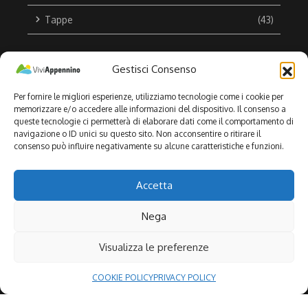
Tappe
(43)
Gestisci Consenso
Per fornire le migliori esperienze, utilizziamo tecnologie come i cookie per
Articoli più letti
memorizzare e/o accedere alle informazioni del dispositivo. Il consenso a
queste tecnologie ci permetterà di elaborare dati come il comportamento di
Appennino Bike Tour Festival arriva
navigazione o ID unici su questo sito. Non acconsentire o ritirare il
1
in Basilicata: il 12 luglio a
consenso può influire negativamente su alcune caratteristiche e funzioni.
Castelsaraceno tra cicloturismo,
sostenibilità e valorizzazione del
territorio
Accetta
Appennino Bike Tour Festival arriva
Nega
2
a Valle Agricola: l’11 luglio una
giornata tra cicloturismo, natura e
Visualizza le preferenze
sapori dell’Alto Casertano
COOKIE POLICY
PRIVACY POLICY
Il 10 luglio Appennino Bike Tour
3
Festival 2026 arriva a Carovilli (IS):