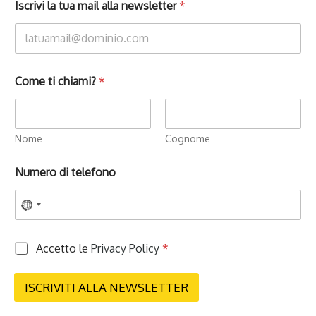
Iscrivi la tua mail alla newsletter
*
Come ti chiami?
*
Nome
Cognome
Numero di telefono
P
Accetto le
Privacy Policy
*
r
i
v
ISCRIVITI ALLA NEWSLETTER
a
c