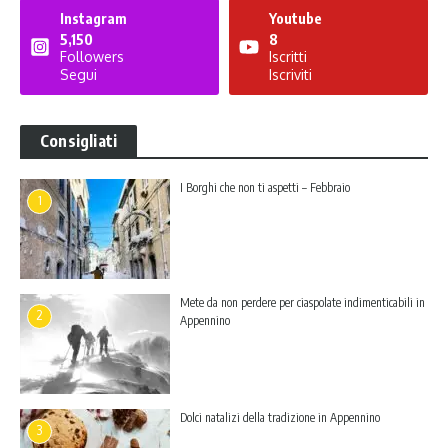
Instagram
Youtube
5,150
8
Followers
Iscritti
Segui
Iscriviti
Consigliati
I Borghi che non ti aspetti – Febbraio
1
Mete da non perdere per ciaspolate indimenticabili in
2
Appennino
Dolci natalizi della tradizione in Appennino
3