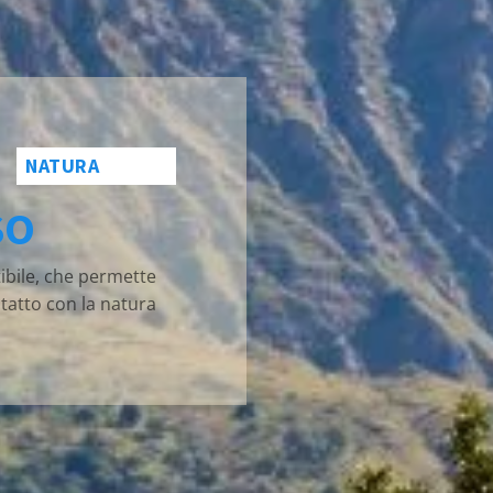
NATURA
SO
ibile, che permette
ntatto con la natura