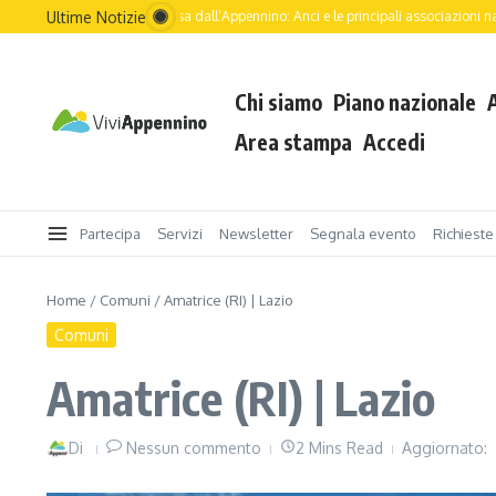
Ultime Notizie
 dell’Italia passa dall’Appennino: Anci e le principali associazioni nazionali guidano .
Chi siamo
Piano nazionale
Area stampa
Accedi
Partecipa
Servizi
Newsletter
Segnala evento
Richieste
Home
/
Comuni
/
Amatrice (RI) | Lazio
Comuni
Amatrice (RI) | Lazio
Di
Nessun commento
2 Mins Read
Aggiornato: