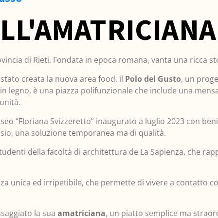
ELL'AMATRICIANA
vincia di Rieti. Fondata in epoca romana, vanta una ricca st
stato creata la nuova area food, il
Polo del Gusto
, un proge
ato in legno, è una piazza polifunzionale che include una mens
unità.
seo “Floriana Svizzeretto” inaugurato a luglio 2023 con beni
esio, una soluzione temporanea ma di qualità.
studenti della facoltà di architettura de La Sapienza, che r
nza unica ed irripetibile, che permette di vivere a contatto c
ssaggiato la sua
amatriciana
, un piatto semplice ma straord