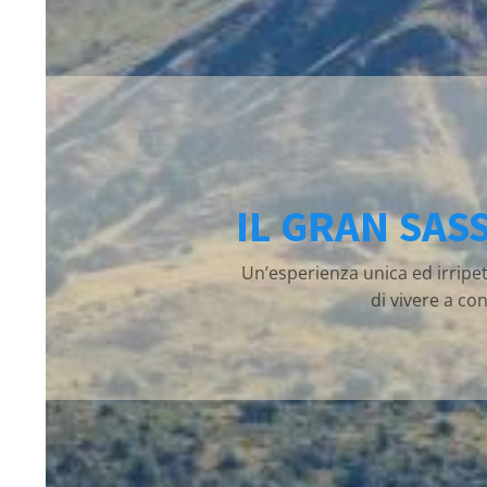
IL GRAN SAS
Un’esperienza unica ed irripet
di vivere a co