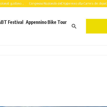
..
Congresso Nazionale dell’Appennino alla Camera dei deputati: a lavoro per un
ABT Festival
Appennino Bike Tour